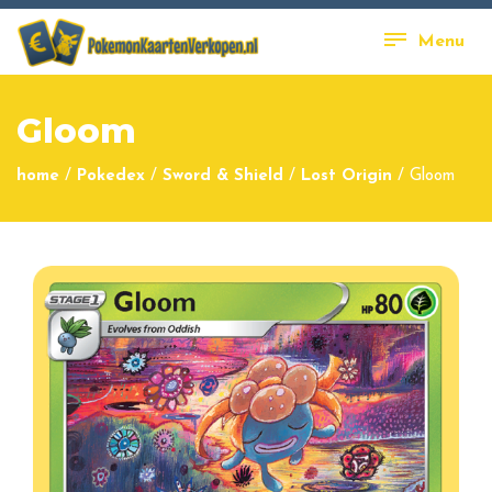
Menu
Gloom
home
/
Pokedex
/
Sword & Shield
/
Lost Origin
/
Gloom