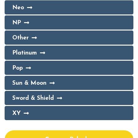
Neo
NP
Other
Platinum
Pop
Sun & Moon
Sword & Shield
XY