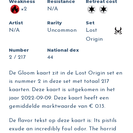
Weakness
Resistance
Retreat cost
×2
N/A
Artist
Rarity
Set
N/A
Uncommon
Lost
Origin
Number
National dex
2 / 217
44
De Gloom kaart zit in de Lost Origin set en
is nummer 2 in deze set met totaal 217
kaarten. Deze kaart is uitgekomen in het
jaar 2022-09-09. Deze kaart heeft een
gemiddelde marktwaarde van € 0.13.
De flavor tekst op deze kaart is: Its pistils
exude an incredibly foul odor. The horrid