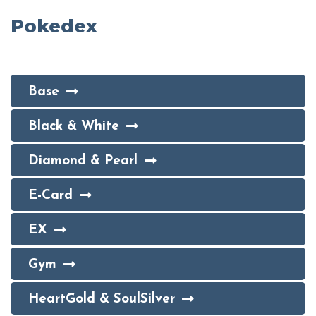
Pokedex
Base
Black & White
Diamond & Pearl
E-Card
EX
Gym
HeartGold & SoulSilver