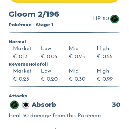
Gloom 2/196
HP 80
Pokémon - Stage 1
Normal
Market
Low
Mid
High
€ 0.13
€ 0.05
€ 0.25
€ 0.55
ReverseHolofoil
Market
Low
Mid
High
€ 0.25
€ 0.20
€ 0.30
€ 0.99
Attacks
Absorb
30
Heal 30 damage from this Pokémon.