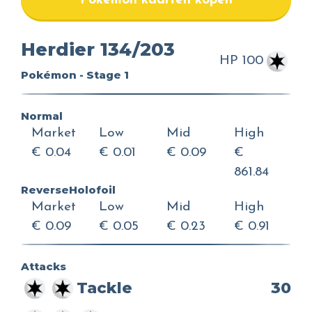
Pokemon kaarten kopen
Herdier 134/203
HP 100
Pokémon - Stage 1
Normal
Market
Low
Mid
High
€ 0.04
€ 0.01
€ 0.09
€
861.84
ReverseHolofoil
Market
Low
Mid
High
€ 0.09
€ 0.05
€ 0.23
€ 0.91
Attacks
Tackle
30