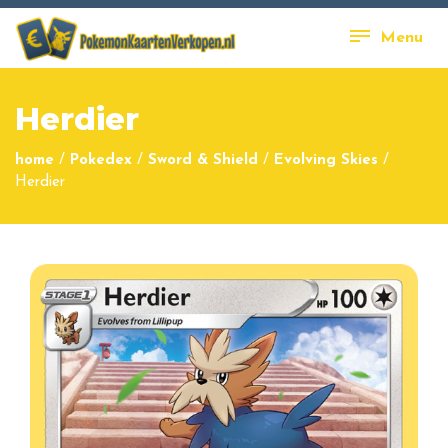
Menu
Herdier
home
/
Pokedex
/
Sword & Shield
/
Evolving Skies
/
Herdier