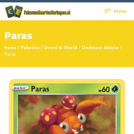
Menu
Paras
home
/
Pokedex
/
Sword & Shield
/
Darkness Ablaze
/
Paras