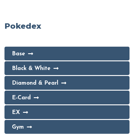
Pokedex
Base
Black & White
Diamond & Pearl
E-Card
EX
Gym