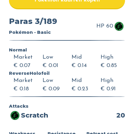
Pokemon kaarten kopen
Paras 3/189
HP 60
Pokémon - Basic
Normal
Market
Low
Mid
High
€ 0.07
€ 0.01
€ 0.14
€ 0.85
ReverseHolofoil
Market
Low
Mid
High
€ 0.18
€ 0.09
€ 0.23
€ 0.91
Attacks
Scratch
20
Weakness
Resistance
Retreat cost