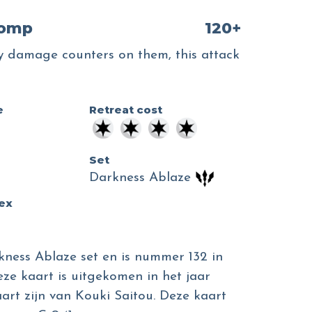
tomp
120+
 damage counters on them, this attack
e
Retreat cost
Set
o
Darkness Ablaze
dex
kness Ablaze set en is nummer 132 in
eze kaart is uitgekomen in het jaar
aart zijn van Kouki Saitou. Deze kaart