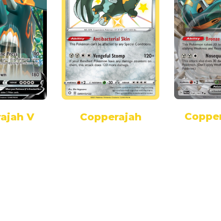
Copper
ajah V
Copperajah