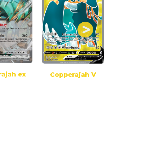
ajah ex
Copperajah V
Copper