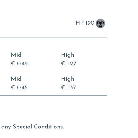
HP 190
Mid
High
€ 0.42
€ 1.27
Mid
High
€ 0.45
€ 1.37
any Special Conditions.