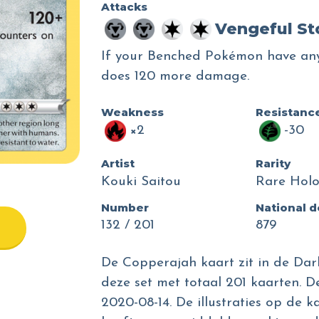
Attacks
Vengeful S
If your Benched Pokémon have any
does 120 more damage.
Weakness
Resistanc
×2
-30
Artist
Rarity
Kouki Saitou
Rare Hol
Number
National 
132 / 201
879
De Copperajah kaart zit in de Dar
deze set met totaal 201 kaarten. D
2020-08-14. De illustraties op de k