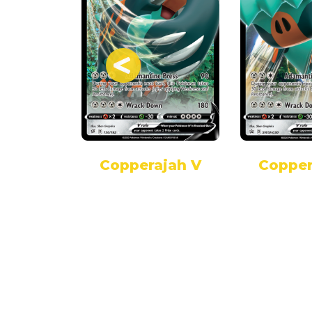
jah ex
Copperajah V
Copper