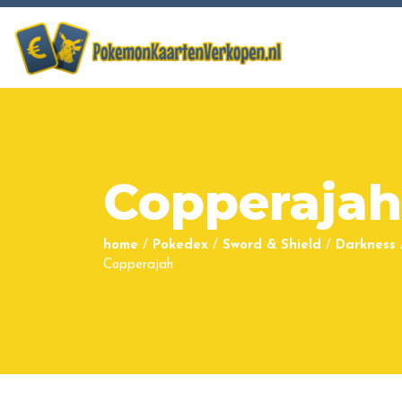
Copperajah
home
/
Pokedex
/
Sword & Shield
/
Darkness 
Copperajah