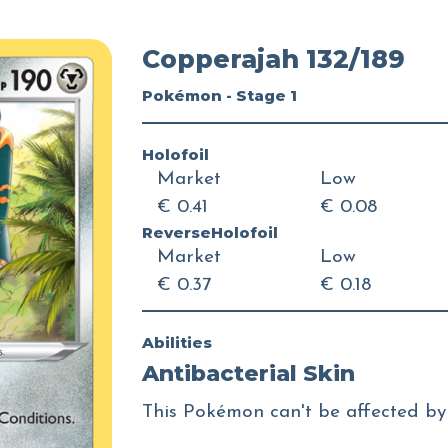
Copperajah 132/189
Pokémon - Stage 1
Holofoil
Market
Low
€ 0.41
€ 0.08
ReverseHolofoil
Market
Low
€ 0.37
€ 0.18
Abilities
Antibacterial Skin
This Pokémon can't be affected by 