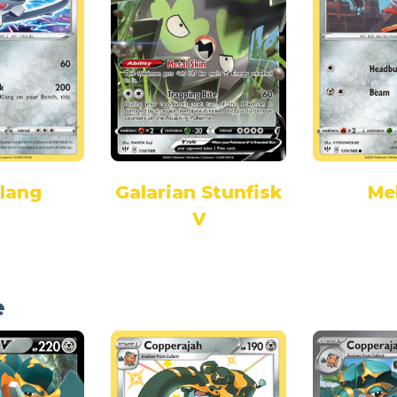
klang
Galarian Stunfisk
Me
V
e