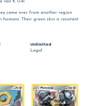
 van € 0.41.
They came over from another region
humans. Their green skin is resistant
d
Unlimited
Legal