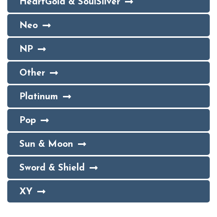
HeartGold & SoulSilver
Neo
NP
Other
Platinum
Pop
Sun & Moon
Sword & Shield
XY