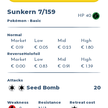
Sunkern 7/159
HP 40
Pokémon - Basic
Normal
Market
Low
Mid
High
€ 0.19
€ 0.05
€ 0.23
€ 1.80
ReverseHolofoil
Market
Low
Mid
High
€ 0.00
€ 0.83
€ 0.91
€ 1.39
Attacks
Seed Bomb
20
Weakness
Resistance
Retreat cost