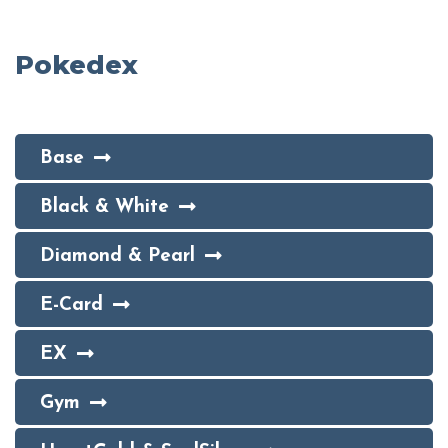
Pokedex
Base
Black & White
Diamond & Pearl
E-Card
EX
Gym