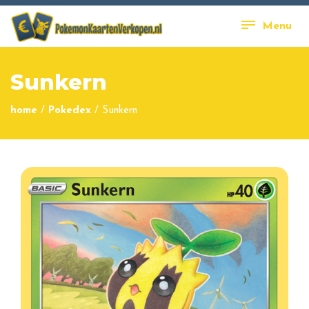
Menu
Sunkern
home
/
Pokedex
/
Sunkern