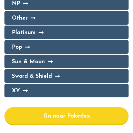
NP
Other
Platinum
Pop
Sun & Moon
Sword & Shield
XY
Ga naar Pokedex