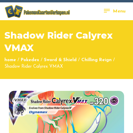
Menu
Shadow Rider Calyrex
VMAX
home
/
Pokedex
/
Sword & Shield
/
Chilling Reign
/
Shadow Rider Calyrex VMAX