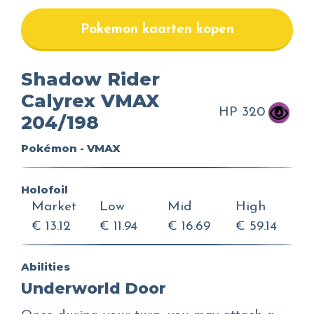
Pokemon kaarten kopen
Shadow Rider
Calyrex VMAX
HP 320
204/198
Pokémon - VMAX
Holofoil
Market
Low
Mid
High
€ 13.12
€ 11.94
€ 16.69
€ 59.14
Abilities
Underworld Door