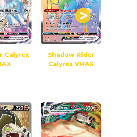
r Calyrex
Shadow Rider
Shado
MAX
Calyrex VMAX
Calyr