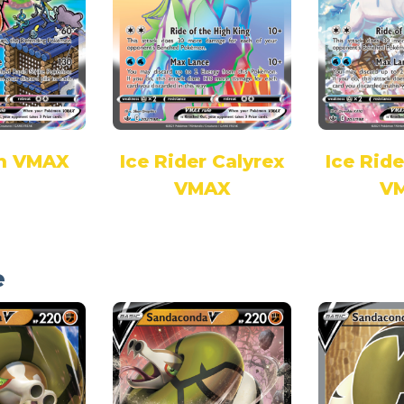
en VMAX
Ice Rider Calyrex
Ice Ride
VMAX
V
e