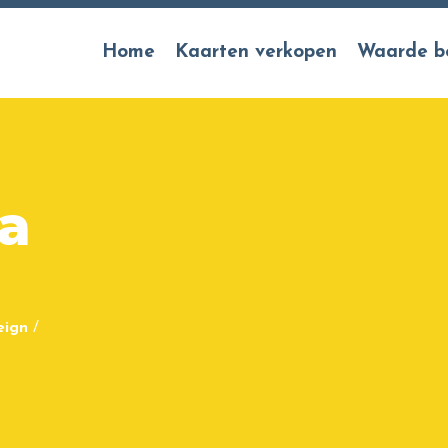
Home
Kaarten verkopen
Waarde b
a
eign
/