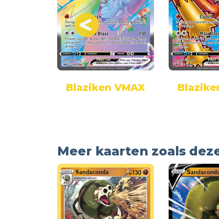
wly
Blaziken VMAX
Blazik
Meer kaarten zoals dez