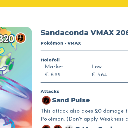
Sandaconda VMAX 206
Pokémon - VMAX
Holofoil
Market
Low
€ 6.22
€ 3.64
Attacks
Sand Pulse
This attack also does 20 damage 
Pokémon. (Don't apply Weakness a