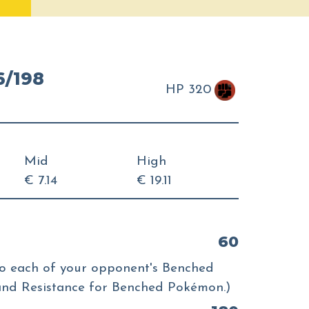
/198
HP 320
Mid
High
€ 7.14
€ 19.11
60
to each of your opponent's Benched
nd Resistance for Benched Pokémon.)