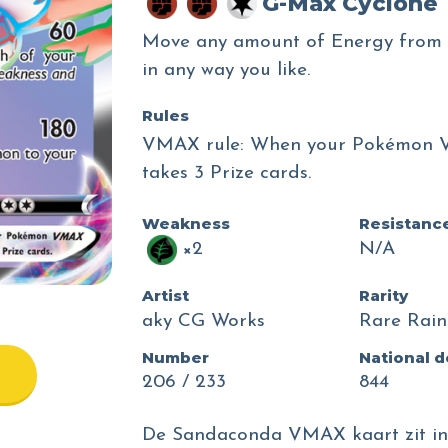
G-Max Cyclone
Move any amount of Energy from 
in any way you like.
Rules
VMAX rule: When your Pokémon V
takes 3 Prize cards.
Weakness
Resistanc
×2
N/A
Artist
Rarity
aky CG Works
Rare Rai
Number
National 
206 / 233
844
De Sandaconda VMAX kaart zit in 