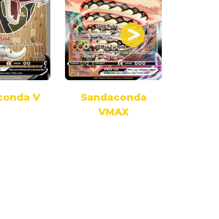
conda V
Sandaconda
Sanda
VMAX