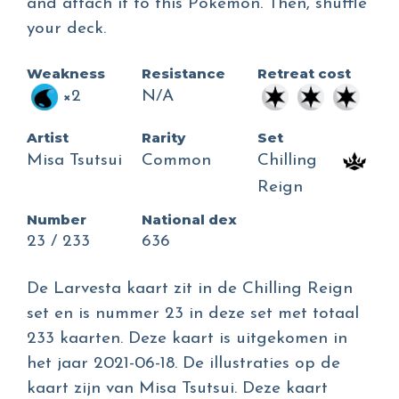
and attach it to this Pokémon. Then, shuffle
your deck.
Weakness
Resistance
Retreat cost
×2
N/A
Artist
Rarity
Set
Misa Tsutsui
Common
Chilling
Reign
Number
National dex
23 / 233
636
De Larvesta kaart zit in de Chilling Reign
set en is nummer 23 in deze set met totaal
233 kaarten. Deze kaart is uitgekomen in
het jaar 2021-06-18. De illustraties op de
kaart zijn van Misa Tsutsui. Deze kaart