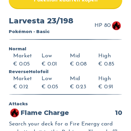
Pokemon kaarten kopen
Larvesta 23/198
HP 80
Pokémon - Basic
Normal
Market
Low
Mid
High
€ 0.05
€ 0.01
€ 0.08
€ 0.85
ReverseHolofoil
Market
Low
Mid
High
€ 0.12
€ 0.05
€ 0.23
€ 0.91
Attacks
Flame Charge
10
Search your deck for a Fire Energy card