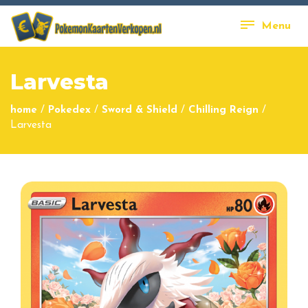
Menu
Larvesta
home
/
Pokedex
/
Sword & Shield
/
Chilling Reign
/
Larvesta