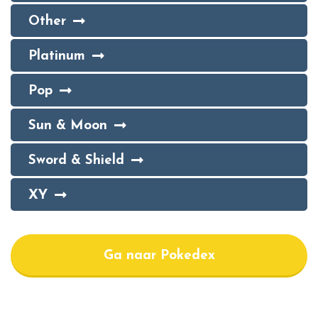
Other
Platinum
Pop
Sun & Moon
Sword & Shield
XY
Ga naar Pokedex