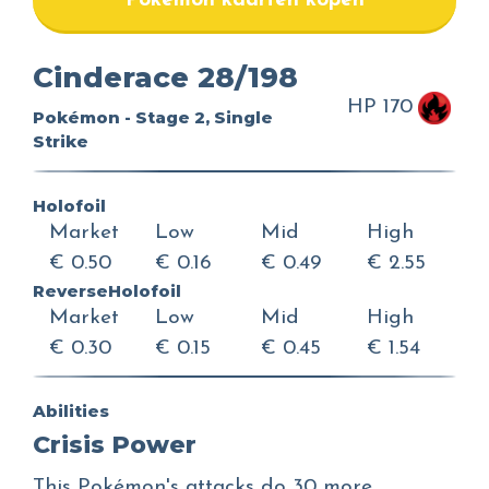
Pokemon kaarten kopen
Cinderace 28/198
HP 170
Pokémon - Stage 2, Single
Strike
Holofoil
Market
Low
Mid
High
€ 0.50
€ 0.16
€ 0.49
€ 2.55
ReverseHolofoil
Market
Low
Mid
High
€ 0.30
€ 0.15
€ 0.45
€ 1.54
Abilities
Crisis Power
This Pokémon's attacks do 30 more