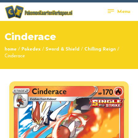
Menu
Cinderace
home
/
Pokedex
/
Sword & Shield
/
Chilling Reign
/
Cinderace