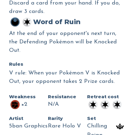
Discard a card from your hand. If you do,
draw 3 cards.
Word of Ruin
At the end of your opponent's next turn,
the Defending Pokémon will be Knocked
Out.
Rules
V rule: When your Pokémon V is Knocked
Out, your opponent takes 2 Prize cards.
Weakness
Resistance
Retreat cost
×2
N/A
Artist
Rarity
Set
5ban Graphics
Rare Holo V
Chilling