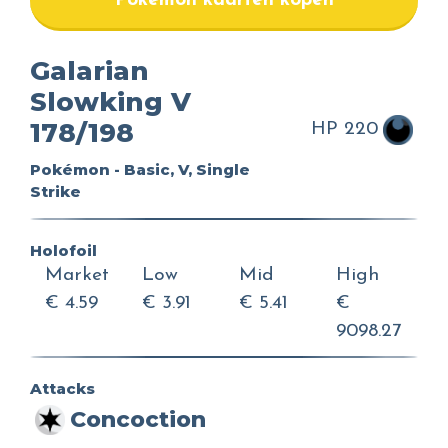
Pokemon kaarten kopen
Galarian
Slowking V
178/198
HP 220
Pokémon - Basic, V, Single
Strike
Holofoil
Market
Low
Mid
High
€ 4.59
€ 3.91
€ 5.41
€
9098.27
Attacks
Concoction