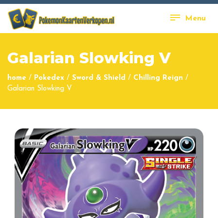
Menu
Galarian Slowking V
home
/
Pokedex
/
Sword & Shield
/
Chilling Reign
/
Galarian Slowking V