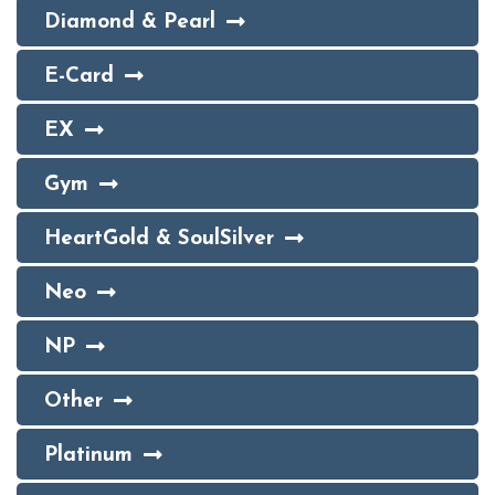
Diamond & Pearl
E-Card
EX
Gym
HeartGold & SoulSilver
Neo
NP
Other
Platinum