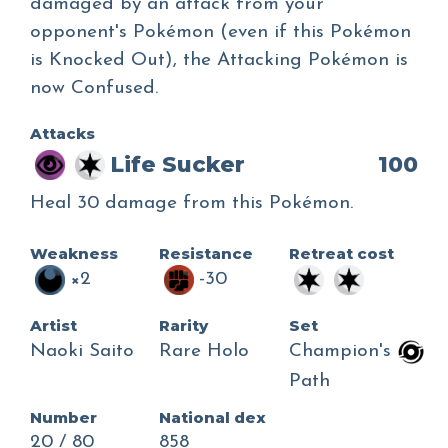
damaged by an attack from your
opponent's Pokémon (even if this Pokémon
is Knocked Out), the Attacking Pokémon is
now Confused.
Attacks
Life Sucker
100
Heal 30 damage from this Pokémon.
Weakness
Resistance
Retreat cost
×2
-30
Artist
Rarity
Set
Naoki Saito
Rare Holo
Champion's
Path
Number
National dex
20 / 80
858