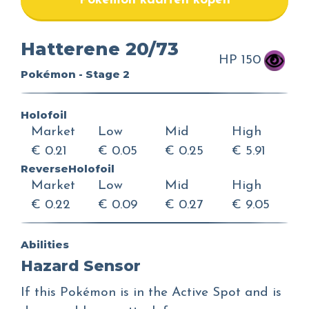
Pokemon kaarten kopen
Hatterene 20/73
HP 150
Pokémon - Stage 2
Holofoil
Market
Low
Mid
High
€ 0.21
€ 0.05
€ 0.25
€ 5.91
ReverseHolofoil
Market
Low
Mid
High
€ 0.22
€ 0.09
€ 0.27
€ 9.05
Abilities
Hazard Sensor
If this Pokémon is in the Active Spot and is