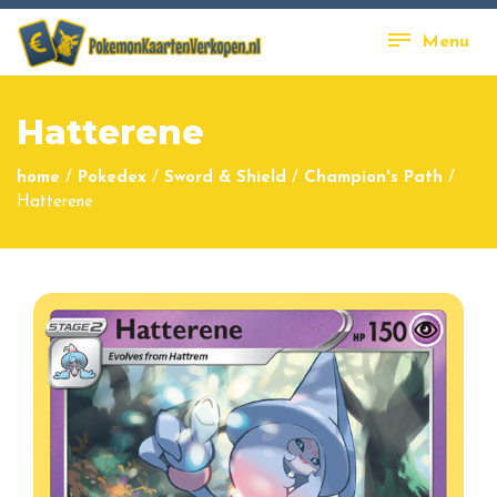
Menu
Hatterene
home
/
Pokedex
/
Sword & Shield
/
Champion's Path
/
Hatterene