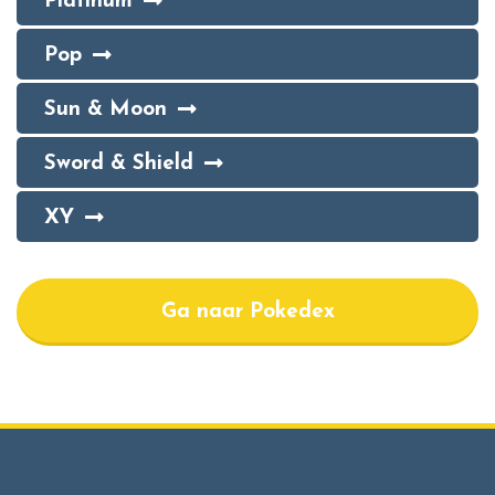
Platinum
Pop
Sun & Moon
Sword & Shield
XY
Ga naar Pokedex