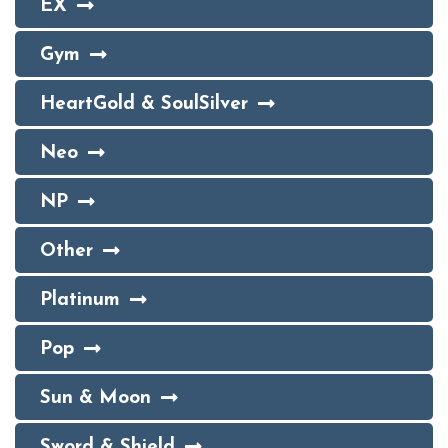
EX
Gym
HeartGold & SoulSilver
Neo
NP
Other
Platinum
Pop
Sun & Moon
Sword & Shield