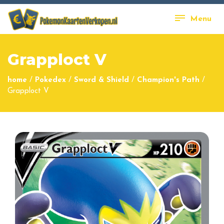
Menu
Grapploct V
home
/
Pokedex
/
Sword & Shield
/
Champion's Path
/
Grapploct V