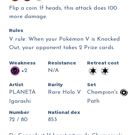
Flip a coin. If heads, this attack does 100
more damage.
Rules
V rule: When your Pokémon V is Knocked
Out, your opponent takes 2 Prize cards.
Weakness
Resistance
Retreat cost
×2
N/A
Artist
Rarity
Set
PLANETA
Rare Holo V
Champion's
Igarashi
Path
Number
National dex
72 / 80
853