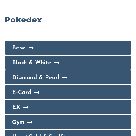
Pokedex
Base
Black & White
Diamond & Pearl
E-Card
EX
Gym