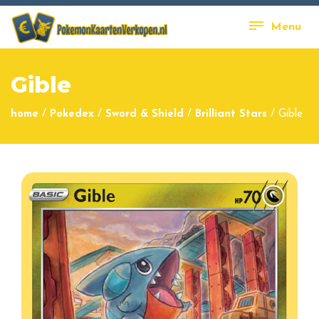
Menu
Gible
home
/
Pokedex
/
Sword & Shield
/
Brilliant Stars
/
Gible