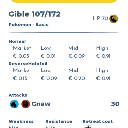
Gible 107/172
HP 70
Pokémon - Basic
Normal
Market
Low
Mid
High
€ 0.03
€ 0.01
€ 0.09
€ 0.91
ReverseHolofoil
Market
Low
Mid
High
€ 0.15
€ 0.09
€ 0.20
€ 0.91
Attacks
Gnaw
30
Weakness
Resistance
Retreat cost