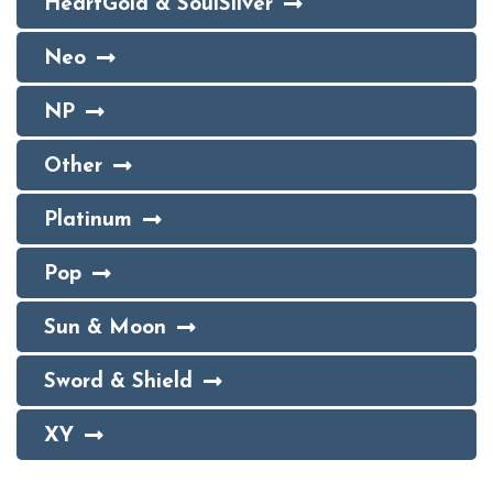
HeartGold & SoulSilver
Neo
NP
Other
Platinum
Pop
Sun & Moon
Sword & Shield
XY