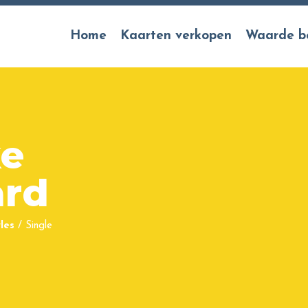
Home
Kaarten verkopen
Waarde b
ke
ard
les
/
Single