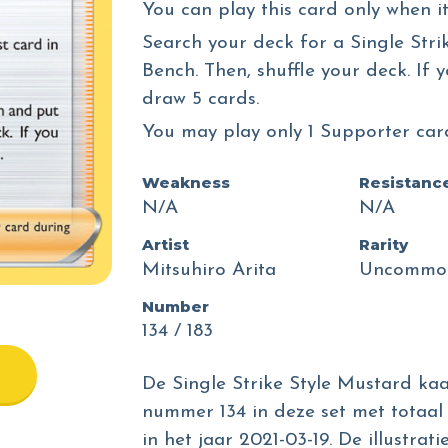
You can play this card only when it
Search your deck for a Single Str
Bench. Then, shuffle your deck. If 
draw 5 cards.
You may play only 1 Supporter car
Weakness
Resistanc
N/A
N/A
Artist
Rarity
Mitsuhiro Arita
Uncommo
Number
134 / 183
De Single Strike Style Mustard kaart
nummer 134 in deze set met totaal 
in het jaar 2021-03-19. De illustrat