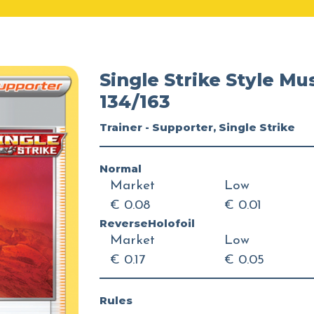
Single Strike Style Mu
134/163
Trainer - Supporter, Single Strike
Normal
Market
Low
€ 0.08
€ 0.01
ReverseHolofoil
Market
Low
€ 0.17
€ 0.05
Rules