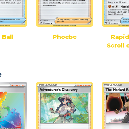
 Ball
Phoebe
Rapid
Scroll 
e