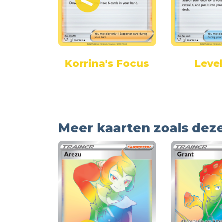
trike
Korrina's Focus
Level
rgy
Meer kaarten zoals dez