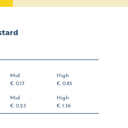
stard
Mid
High
€ 0.17
€ 0.85
Mid
High
€ 0.23
€ 1.36