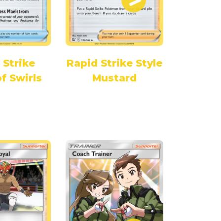
 Strike
Rapid Strike Style
Singl
of Swirls
Mustard
Scroll