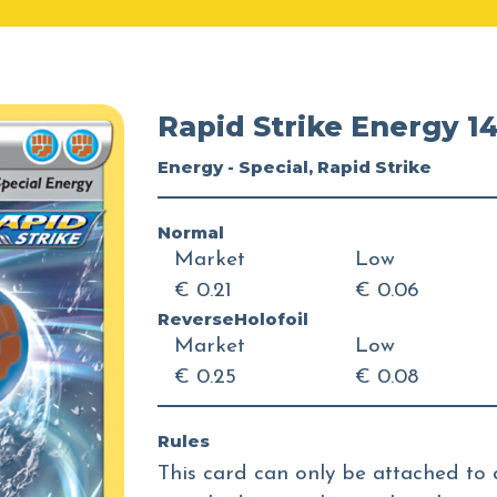
Rapid Strike Energy 1
Energy - Special, Rapid Strike
Normal
Market
Low
€ 0.21
€ 0.06
ReverseHolofoil
Market
Low
€ 0.25
€ 0.08
Rules
This card can only be attached to 