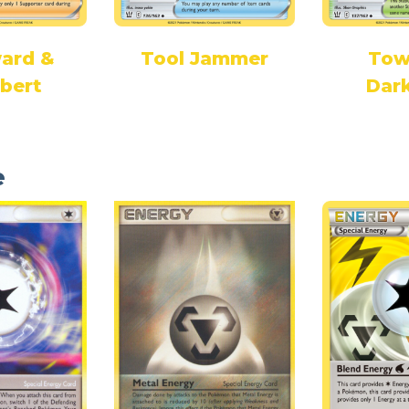
ard &
Tool Jammer
Tow
lbert
Dar
e