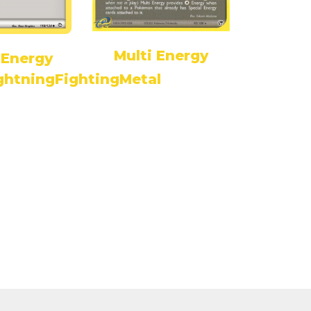
Multi Energy
 Energy
Rainbo
ghtningFightingMetal