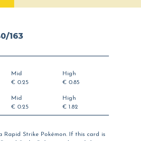
40/163
Mid
High
€ 0.25
€ 0.85
Mid
High
€ 0.25
€ 1.82
a Rapid Strike Pokémon. If this card is