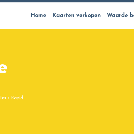
Home
Kaarten verkopen
Waarde b
e
les
/
Rapid