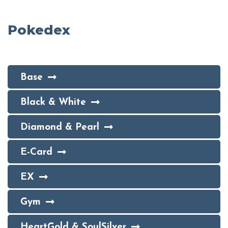
Pokedex
Base
Black & White
Diamond & Pearl
E-Card
EX
Gym
HeartGold & SoulSilver