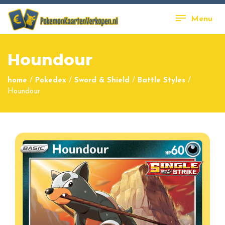
Menu
Houndour
home
/
Pokedex
/
Sword & Shield
/
Battle Styles
/
Houndour