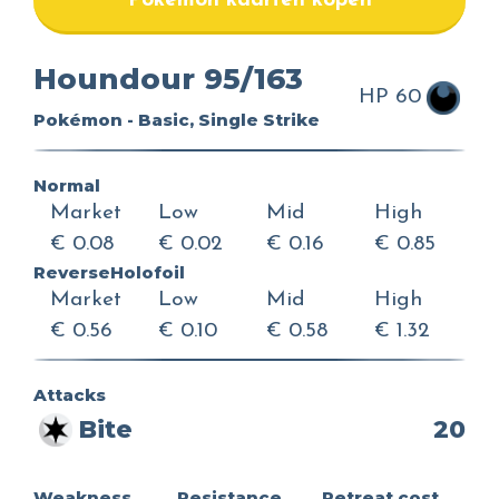
Pokemon kaarten kopen
Houndour 95/163
HP 60
Pokémon - Basic, Single Strike
Normal
Market
Low
Mid
High
€ 0.08
€ 0.02
€ 0.16
€ 0.85
ReverseHolofoil
Market
Low
Mid
High
€ 0.56
€ 0.10
€ 0.58
€ 1.32
Attacks
Bite
20
Weakness
Resistance
Retreat cost