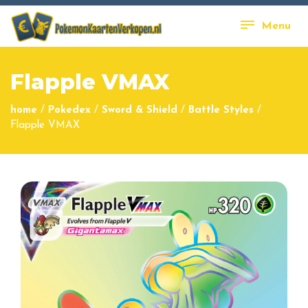
Menu
Flapple VMAX
home
/
Pokedex
/
Sword & Shield
/
Battle Styles
/
Flapple VMAX