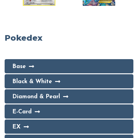
Pokedex
Base
Black & White
Diamond & Pearl
E-Card
EX