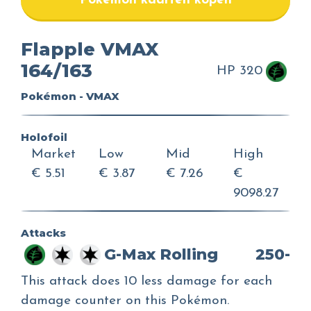
Pokemon kaarten kopen
Flapple VMAX
164/163
HP 320
Pokémon - VMAX
Holofoil
Market
Low
Mid
High
€ 5.51
€ 3.87
€ 7.26
€
9098.27
Attacks
G-Max Rolling
250-
This attack does 10 less damage for each
damage counter on this Pokémon.