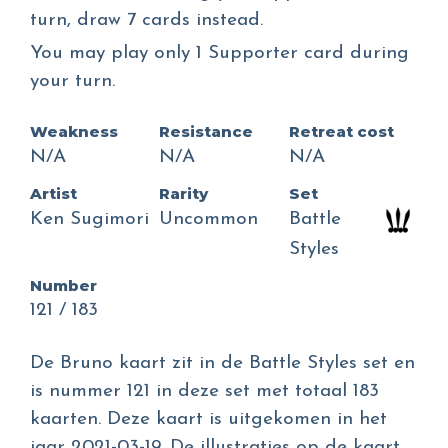
turn, draw 7 cards instead.
You may play only 1 Supporter card during
your turn.
Weakness
Resistance
Retreat cost
N/A
N/A
N/A
Artist
Rarity
Set
Ken Sugimori
Uncommon
Battle
Styles
Number
121 / 183
De Bruno kaart zit in de Battle Styles set en
is nummer 121 in deze set met totaal 183
kaarten. Deze kaart is uitgekomen in het
jaar 2021-03-19. De illustraties op de kaart