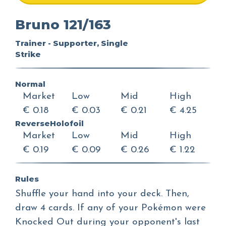
Bruno 121/163
Trainer - Supporter, Single
Strike
Normal
Market
Low
Mid
High
€ 0.18
€ 0.03
€ 0.21
€ 4.25
ReverseHolofoil
Market
Low
Mid
High
€ 0.19
€ 0.09
€ 0.26
€ 1.22
Rules
Shuffle your hand into your deck. Then,
draw 4 cards. If any of your Pokémon were
Knocked Out during your opponent's last