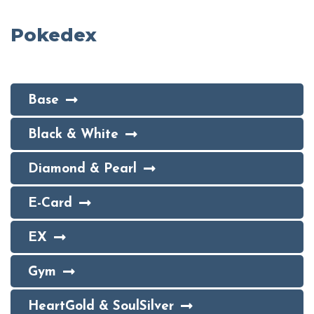
Pokedex
Base
Black & White
Diamond & Pearl
E-Card
EX
Gym
HeartGold & SoulSilver