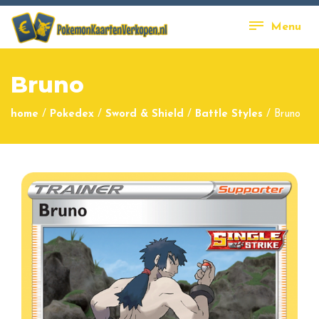
Menu
Bruno
home
/
Pokedex
/
Sword & Shield
/
Battle Styles
/
Bruno