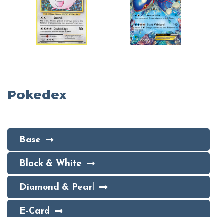
Pokedex
Base
Black & White
Diamond & Pearl
E-Card