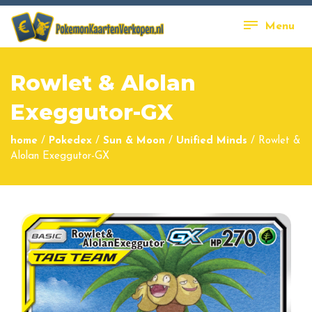
Menu
Rowlet & Alolan
Exeggutor-GX
home
/
Pokedex
/
Sun & Moon
/
Unified Minds
/
Rowlet &
Alolan Exeggutor-GX