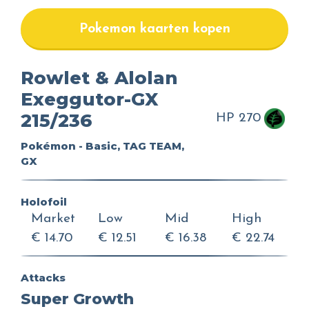
Pokemon kaarten kopen
Rowlet & Alolan
Exeggutor-GX
215/236
HP 270
Pokémon - Basic, TAG TEAM,
GX
Holofoil
Market
Low
Mid
High
€ 14.70
€ 12.51
€ 16.38
€ 22.74
Attacks
Super Growth