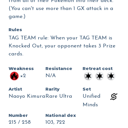
from all of their Pokémon into their deck.
(You can't use more than 1 GX attack in a
game.)
Rules
TAG TEAM rule: When your TAG TEAM is
Knocked Out, your opponent takes 3 Prize
cards.
Weakness
Resistance
Retreat cost
×2
N/A
Artist
Rarity
Set
Naoyo Kimura
Rare Ultra
Unified
Minds
Number
National dex
215 / 258
103, 722