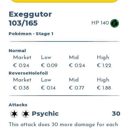
Exeggutor
103/165
HP 140
Pokémon - Stage 1
Normal
Market
Low
Mid
High
€ 0.24
€ 0.09
€ 0.24
€ 1.22
ReverseHolofoil
Market
Low
Mid
High
€ 0.38
€ 0.14
€ 0.77
€ 1.88
Attacks
Psychic
30
This attack does 30 more damage for each