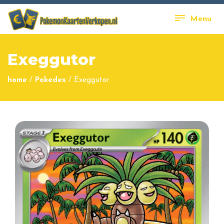
Menu
Exeggutor
home
/
Pokedex
/
Exeggutor