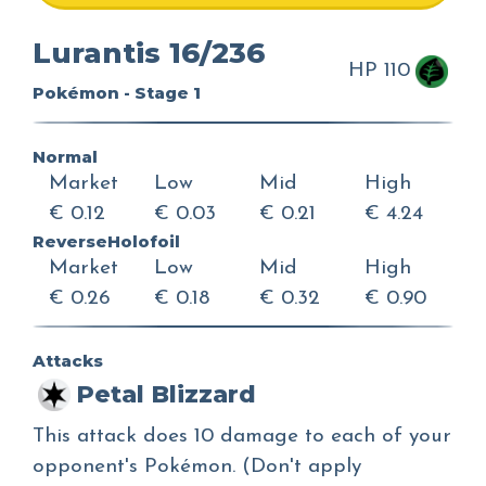
Lurantis 16/236
HP 110
Pokémon - Stage 1
Normal
Market
Low
Mid
High
€ 0.12
€ 0.03
€ 0.21
€ 4.24
ReverseHolofoil
Market
Low
Mid
High
€ 0.26
€ 0.18
€ 0.32
€ 0.90
Attacks
Petal Blizzard
This attack does 10 damage to each of your
opponent's Pokémon. (Don't apply