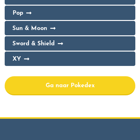
Pop
Sun & Moon
Sword & Shield
XY
Ga naar Pokedex