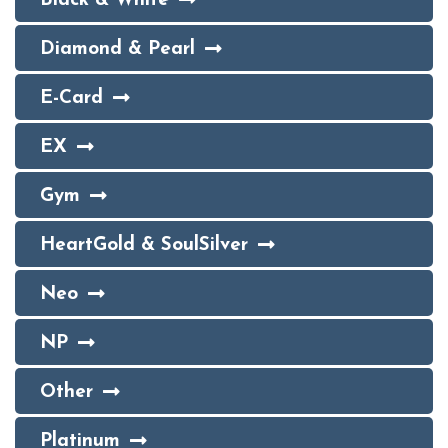
Black & White
Diamond & Pearl
E-Card
EX
Gym
HeartGold & SoulSilver
Neo
NP
Other
Platinum