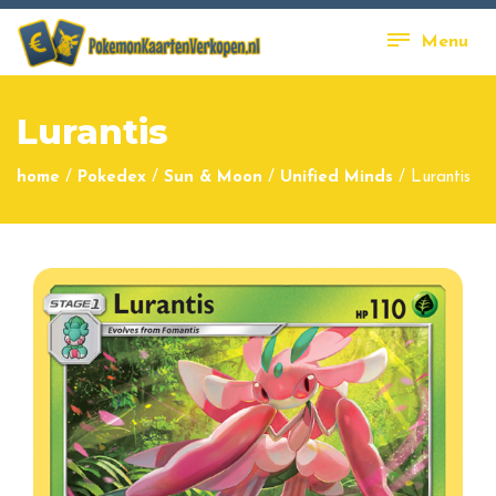
Menu
Lurantis
home
/
Pokedex
/
Sun & Moon
/
Unified Minds
/
Lurantis