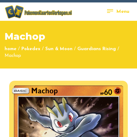
Menu
Machop
home
/
Pokedex
/
Sun & Moon
/
Guardians Rising
/
Machop