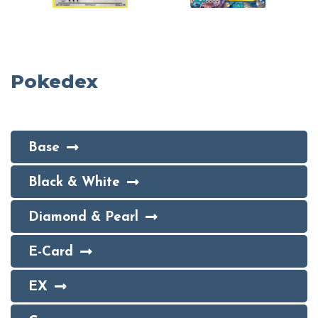
Pokedex
Base
Black & White
Diamond & Pearl
E-Card
EX