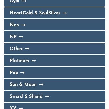
Gym
HeartGold & SoulSilver
Neo
NP
Other
Platinum
Pop
Sun & Moon
Sword & Shield
XY