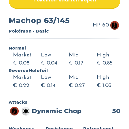
Pokemon kaarten kopen
Machop 63/145
HP 60
Pokémon - Basic
Normal
Market
Low
Mid
High
€ 0.08
€ 0.04
€ 0.17
€ 0.85
ReverseHolofoil
Market
Low
Mid
High
€ 0.22
€ 0.14
€ 0.27
€ 1.03
Attacks
Dynamic Chop
50
Weakness
Resistance
Retreat cost