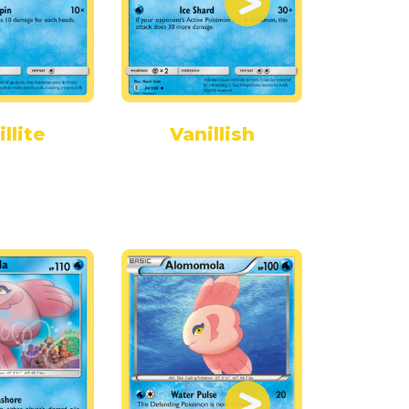
llite
Vanillish
Van