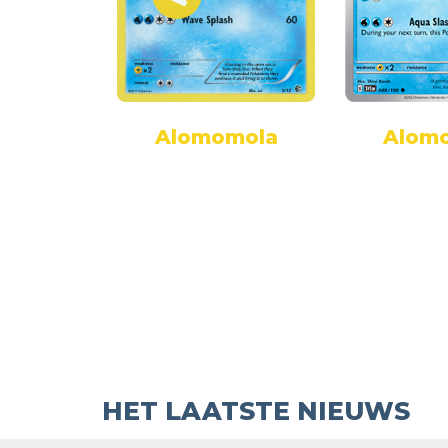
Alom
mola
Alomomola
HET LAATSTE NIEUWS