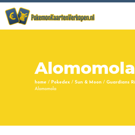
Alomomol
home
/
Pokedex
/
Sun & Moon
/
Guardians Ri
Alomomola