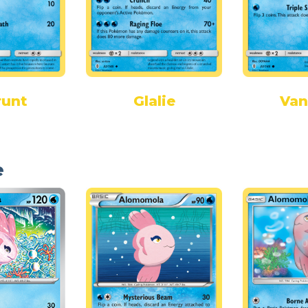
runt
Glalie
Vani
e