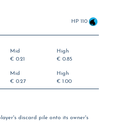
HP 110
Mid
High
€ 0.21
€ 0.85
Mid
High
€ 0.27
€ 1.00
ayer's discard pile onto its owner's