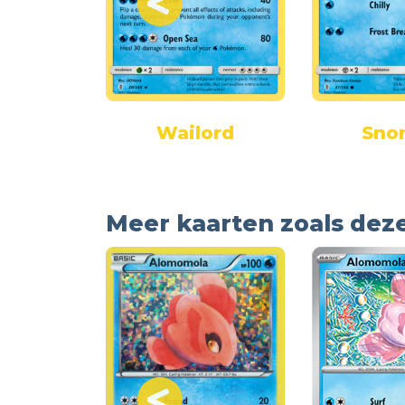
Golem
Wailord
Sno
Meer kaarten zoals dez