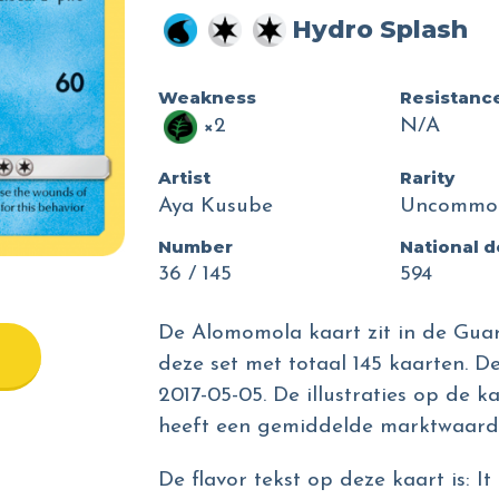
Hydro Splash
Weakness
Resistanc
×2
N/A
Artist
Rarity
Aya Kusube
Uncommo
Number
National 
36 / 145
594
De Alomomola kaart zit in de Guar
deze set met totaal 145 kaarten. D
2017-05-05. De illustraties op de k
heeft een gemiddelde marktwaarde
De flavor tekst op deze kaart is: It