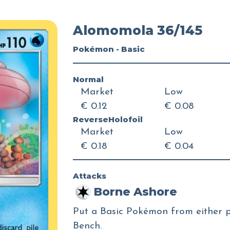
Alomomola 36/145
Pokémon - Basic
Normal
Market
Low
€ 0.12
€ 0.08
ReverseHolofoil
Market
Low
€ 0.18
€ 0.04
Attacks
Borne Ashore
Put a Basic Pokémon from either pl
Bench.