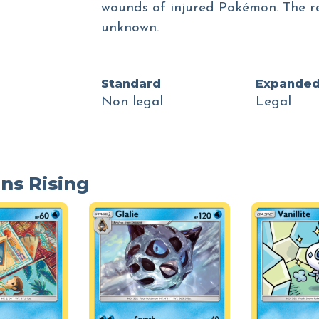
wounds of injured Pokémon. The re
unknown.
Standard
Expande
Non legal
Legal
ns Rising