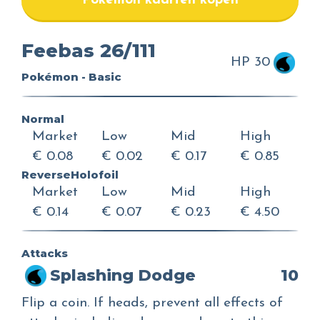
Pokemon kaarten kopen
Feebas 26/111
HP 30
Pokémon - Basic
Normal
Market
Low
Mid
High
€ 0.08
€ 0.02
€ 0.17
€ 0.85
ReverseHolofoil
Market
Low
Mid
High
€ 0.14
€ 0.07
€ 0.23
€ 4.50
Attacks
Splashing Dodge
10
Flip a coin. If heads, prevent all effects of