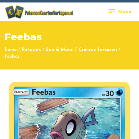
Menu
Feebas
home
/
Pokedex
/
Sun & Moon
/
Crimson Invasion
/
Feebas