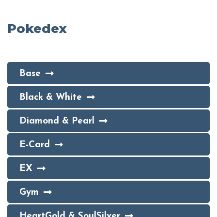
Pokedex
Base
Black & White
Diamond & Pearl
E-Card
EX
Gym
HeartGold & SoulSilver