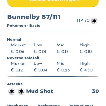
Pokemon kaarten kopen
Bunnelby 87/111
HP 70
Pokémon - Basic
Normal
Market
Low
Mid
High
€ 0.06
€ 0.01
€ 0.17
€ 0.85
ReverseHolofoil
Market
Low
Mid
High
€ 0.12
€ 0.04
€ 0.23
€ 4.50
Attacks
Mud Shot
30
Weakness
Resistance
Retreat cost