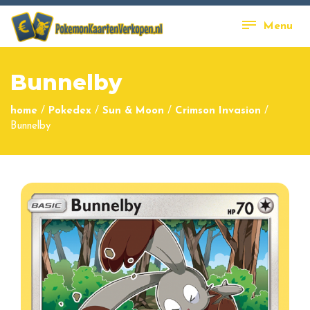
Menu
Bunnelby
home
/
Pokedex
/
Sun & Moon
/
Crimson Invasion
/
Bunnelby