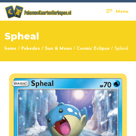
Menu
Spheal
home
/
Pokedex
/
Sun & Moon
/
Cosmic Eclipse
/
Spheal