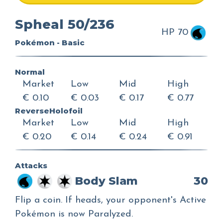
Spheal 50/236
HP 70
Pokémon - Basic
Normal
Market
Low
Mid
High
€ 0.10
€ 0.03
€ 0.17
€ 0.77
ReverseHolofoil
Market
Low
Mid
High
€ 0.20
€ 0.14
€ 0.24
€ 0.91
Attacks
Body Slam
30
Flip a coin. If heads, your opponent's Active
Pokémon is now Paralyzed.