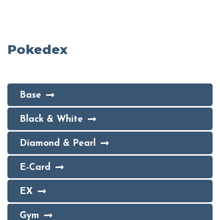
Pokedex
Base
Black & White
Diamond & Pearl
E-Card
EX
Gym