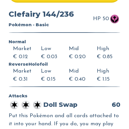
Clefairy 144/236
HP 50
Pokémon - Basic
Normal
Market
Low
Mid
High
€ 0.12
€ 0.03
€ 0.20
€ 0.85
ReverseHolofoil
Market
Low
Mid
High
€ 0.31
€ 0.15
€ 0.40
€ 1.15
Attacks
Doll Swap
60
Put this Pokémon and all cards attached to
it into your hand. If you do, you may play