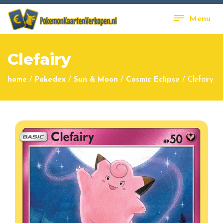
Menu
Clefairy
home
/
Pokedex
/
Sun & Moon
/
Cosmic Eclipse
/
Clefairy