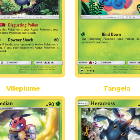
Vileplume
Tangela