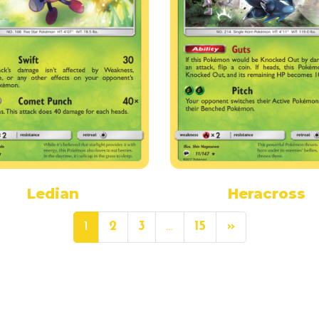
Ledian
Heracross
1
2
3
…
15
»