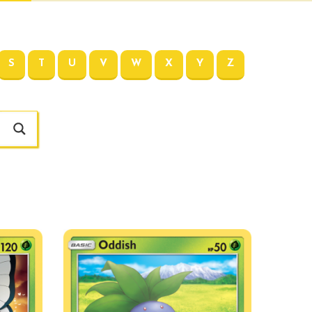
S
T
U
V
W
X
Y
Z