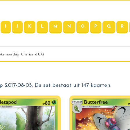
I
J
K
L
M
N
O
P
Q
R
 2017-08-05. De set bestaat uit 147 kaarten.