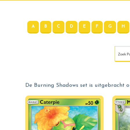
A
B
C
D
E
F
G
H
De Burning Shadows set is uitgebracht op