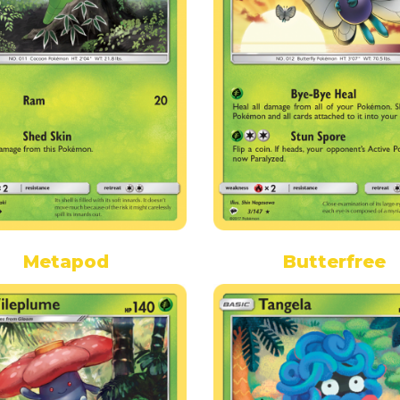
Metapod
Butterfree