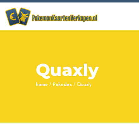
Quaxly
home
/
Pokedex
/
Quaxly