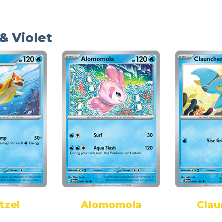
& Violet
tzel
Alomomola
Clau