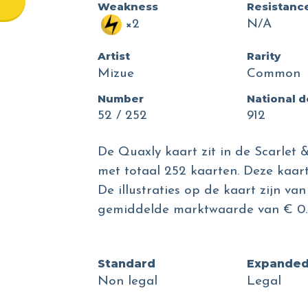
Weakness
Resistanc
×2
N/A
Artist
Rarity
Mizue
Common
Number
National 
52 / 252
912
De Quaxly kaart zit in de Scarlet &
met totaal 252 kaarten. Deze kaart
De illustraties op de kaart zijn va
gemiddelde marktwaarde van € 0.
Standard
Expande
Non legal
Legal