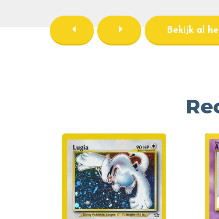
Bekijk al h
Re