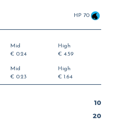
HP 70
Mid
High
€ 0.24
€ 4.59
Mid
High
€ 0.23
€ 1.64
10
20