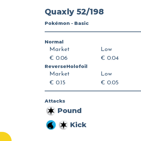
Quaxly 52/198
Pokémon - Basic
Normal
Market
Low
€ 0.06
€ 0.04
ReverseHolofoil
Market
Low
€ 0.15
€ 0.05
Attacks
Pound
Kick