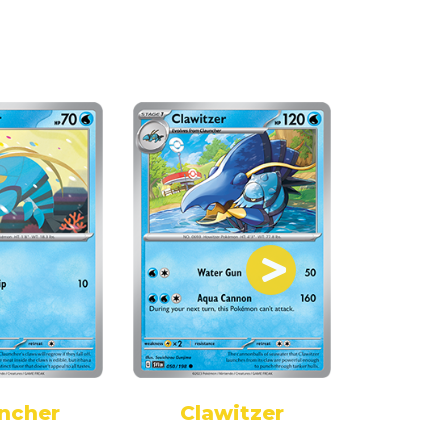
ncher
Clawitzer
Br