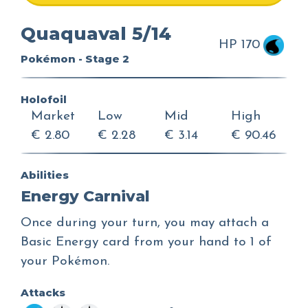
Quaquaval 5/14
HP 170
Pokémon - Stage 2
Holofoil
Market
Low
Mid
High
€ 2.80
€ 2.28
€ 3.14
€ 90.46
Abilities
Energy Carnival
Once during your turn, you may attach a
Basic Energy card from your hand to 1 of
your Pokémon.
Attacks