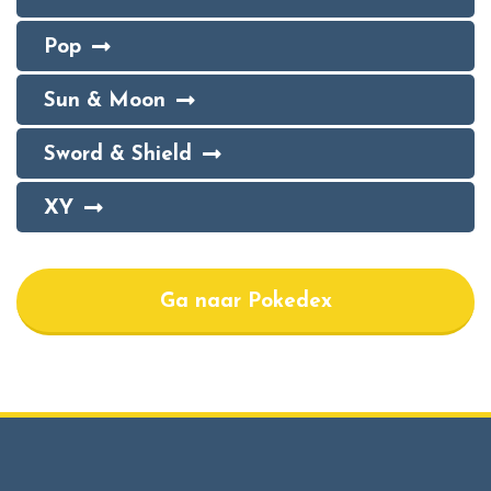
Pop
Sun & Moon
Sword & Shield
XY
Ga naar Pokedex