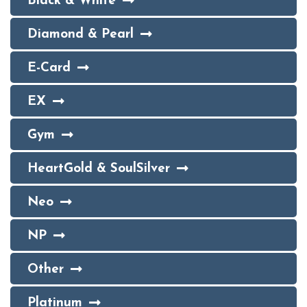
Black & White
Diamond & Pearl
E-Card
EX
Gym
HeartGold & SoulSilver
Neo
NP
Other
Platinum