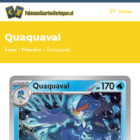
Menu
Quaquaval
home
/
Pokedex
/
Quaquaval