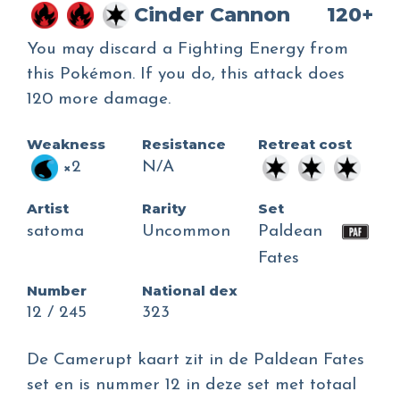
Cinder Cannon
120+
You may discard a Fighting Energy from
this Pokémon. If you do, this attack does
120 more damage.
Weakness
Resistance
Retreat cost
×2
N/A
Artist
Rarity
Set
satoma
Uncommon
Paldean
Fates
Number
National dex
12 / 245
323
De Camerupt kaart zit in de Paldean Fates
set en is nummer 12 in deze set met totaal