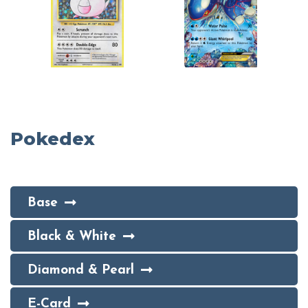
Pokedex
Base
Black & White
Diamond & Pearl
E-Card