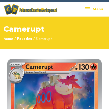
Menu
Camerupt
home
/
Pokedex
/
Camerupt