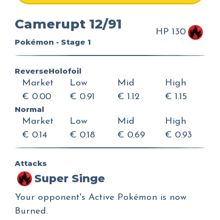
Camerupt 12/91
HP 130
Pokémon - Stage 1
ReverseHolofoil
Market
Low
Mid
High
€ 0.00
€ 0.91
€ 1.12
€ 1.15
Normal
Market
Low
Mid
High
€ 0.14
€ 0.18
€ 0.69
€ 0.93
Attacks
Super Singe
Your opponent's Active Pokémon is now
Burned.