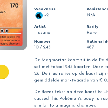
Weakness
Resistanc
×2
N/A
Artist
Rarity
Hasuno
Rare
Number
National 
10 / 245
467
De Magmortar kaart zit in de Pald
set met totaal 245 kaarten. Deze k
26. De illustraties op de kaart zij
gemiddelde marktwaarde van € 0.
De flavor tekst op deze kaart is: L
caused this Pokémon's body to res
similar to a magma chamber.