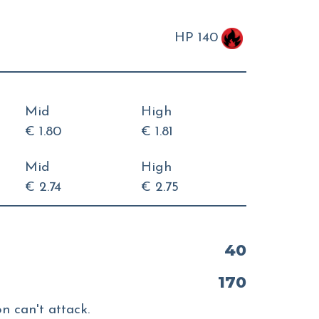
HP 140
Mid
High
€ 1.80
€ 1.81
Mid
High
€ 2.74
€ 2.75
40
170
n can't attack.