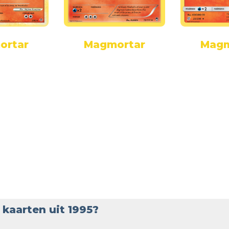
ortar
Magmortar
Magm
kaarten uit 1995?