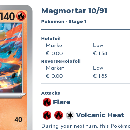
Magmortar 10/91
Pokémon - Stage 1
Holofoil
Market
Low
€ 0.00
€ 1.38
ReverseHolofoil
Market
Low
€ 0.00
€ 1.83
Attacks
Flare
Volcanic Heat
During your next turn, this Pokémo