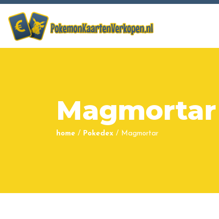
Magmortar
home
/
Pokedex
/
Magmortar