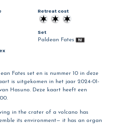
e
Retreat cost
Set
Paldean Fates
dex
ean Fates set en is nummer 10 in deze
aart is uitgekomen in het jaar 2024-01-
n van Hasuno. Deze kaart heeft een
00.
iving in the crater of a volcano has
emble its environment— it has an organ