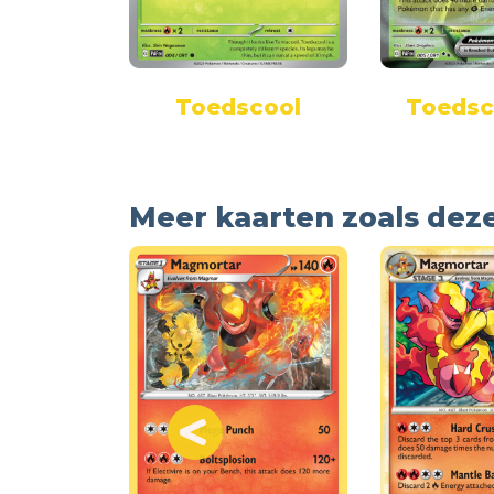
as
Toedscool
Toedsc
Meer kaarten zoals dez