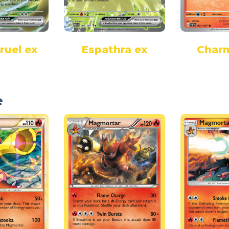
ruel ex
Espathra ex
Char
e