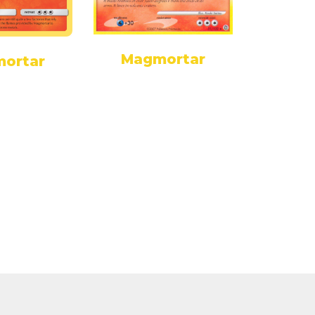
Magmortar
ortar
Mag