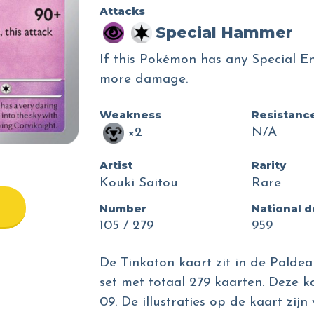
Attacks
Special Hammer
If this Pokémon has any Special En
more damage.
Weakness
Resistanc
×2
N/A
Artist
Rarity
Kouki Saitou
Rare
Number
National 
105 / 279
959
De Tinkaton kaart zit in de Paldea
set met totaal 279 kaarten. Deze k
09. De illustraties op de kaart zij