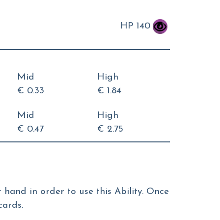
HP 140
Mid
High
€ 0.33
€ 1.84
Mid
High
€ 0.47
€ 2.75
hand in order to use this Ability. Once
cards.