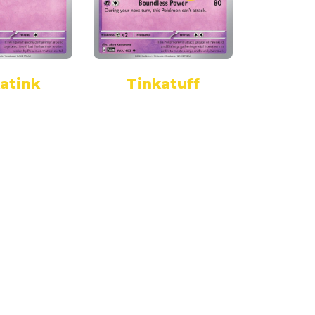
atink
Tinkatuff
Tin