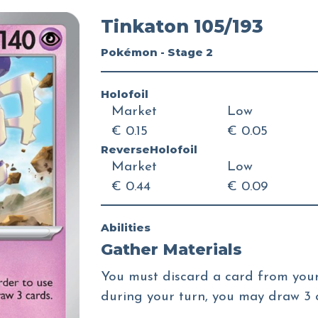
Tinkaton 105/193
Pokémon - Stage 2
Holofoil
Market
Low
€ 0.15
€ 0.05
ReverseHolofoil
Market
Low
€ 0.44
€ 0.09
Abilities
Gather Materials
You must discard a card from your 
during your turn, you may draw 3 