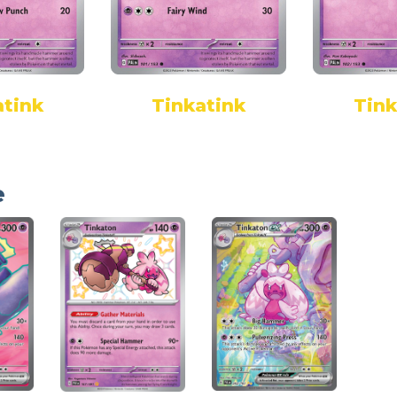
atink
Tinkatink
Tink
e