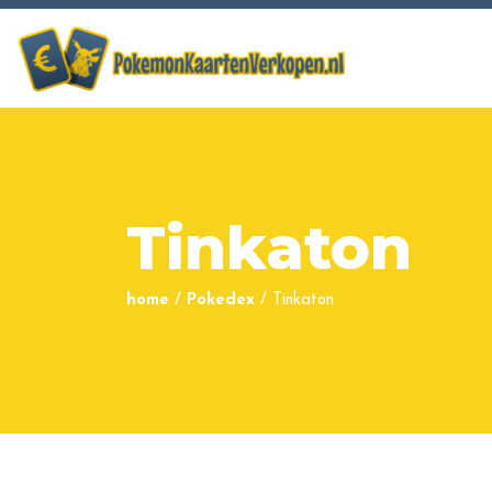
Tinkaton
home
/
Pokedex
/
Tinkaton