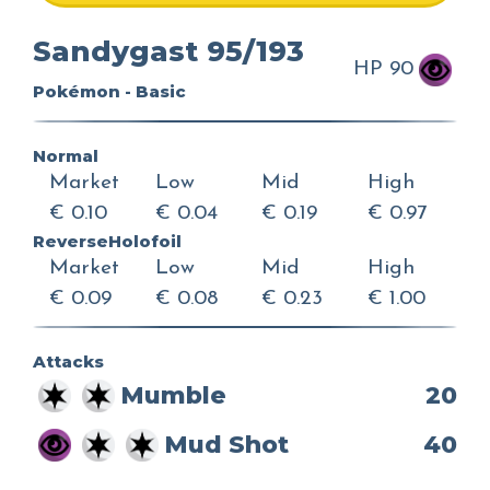
Sandygast 95/193
HP 90
Pokémon - Basic
Normal
Market
Low
Mid
High
€ 0.10
€ 0.04
€ 0.19
€ 0.97
ReverseHolofoil
Market
Low
Mid
High
€ 0.09
€ 0.08
€ 0.23
€ 1.00
Attacks
Mumble
20
Mud Shot
40