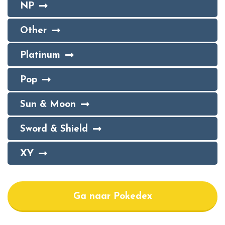
NP
Other
Platinum
Pop
Sun & Moon
Sword & Shield
XY
Ga naar Pokedex