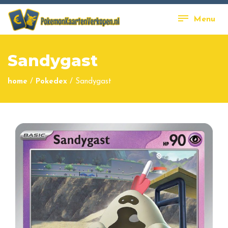
Menu
Sandygast
home
/
Pokedex
/
Sandygast