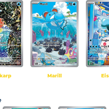
karp
Marill
Ei
e