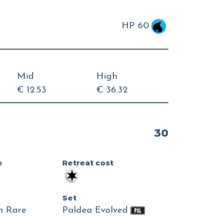
HP 60
Mid
High
€ 12.53
€ 36.32
30
e
Retreat cost
Set
on Rare
Paldea Evolved