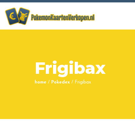
Frigibax
home
/
Pokedex
/
Frigibax