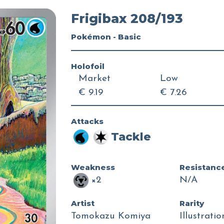
Frigibax 208/193
Pokémon - Basic
Holofoil
Market
Low
€ 9.19
€ 7.26
Attacks
Tackle
Weakness
Resistanc
×2
N/A
Artist
Rarity
Tomokazu Komiya
Illustrati