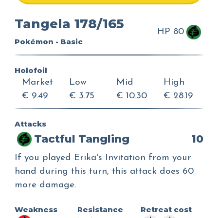
Tangela 178/165
HP 80
Pokémon - Basic
Holofoil
Market
Low
Mid
High
€ 9.49
€ 3.75
€ 10.30
€ 28.19
Attacks
Tactful Tangling
10
If you played Erika's Invitation from your
hand during this turn, this attack does 60
more damage.
Weakness
Resistance
Retreat cost