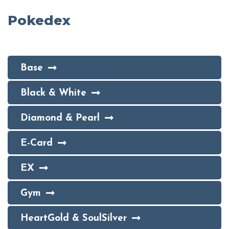
Pokedex
Base
Black & White
Diamond & Pearl
E-Card
EX
Gym
HeartGold & SoulSilver