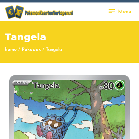
Menu
Tangela
home
/
Pokedex
/
Tangela