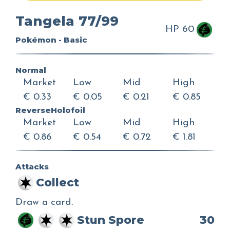
Tangela 77/99
HP 60
Pokémon - Basic
Normal
Market
Low
Mid
High
€ 0.33
€ 0.05
€ 0.21
€ 0.85
ReverseHolofoil
Market
Low
Mid
High
€ 0.86
€ 0.54
€ 0.72
€ 1.81
Attacks
Collect
Draw a card.
Stun Spore
30