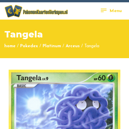
Menu
Tangela
home
/
Pokedex
/
Platinum
/
Arceus
/
Tangela