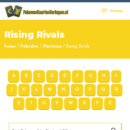
Menu
Rising Rivals
home
/
Pokedex
/
Platinum
/
Rising Rivals
A
B
C
D
E
F
G
H
I
J
K
L
M
N
O
P
Q
R
S
T
U
V
W
X
Y
Z