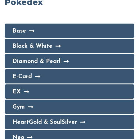
Pokedex
Base
Black & White
Diamond & Pearl
E-Card
EX
Gym
HeartGold & SoulSilver
Neo