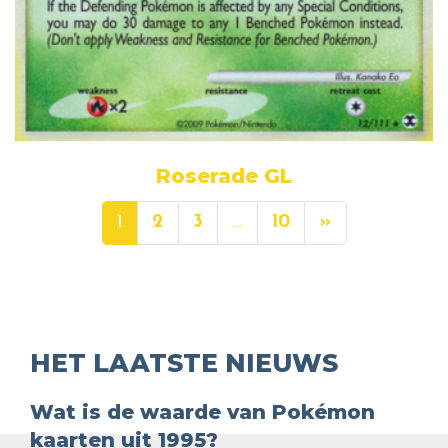
Roserade GL
1
2
3
…
10
»
HET LAATSTE NIEUWS
Wat is de waarde van Pokémon
kaarten uit 1995?