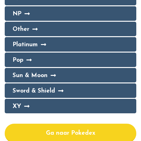
NP
Other
Platinum
Pop
Sun & Moon
Sword & Shield
XY
Ga naar Pokedex