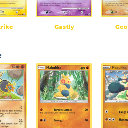
trike
Gastly
Geo
e