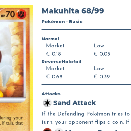
Makuhita 68/99
Pokémon - Basic
Normal
Market
Low
€ 0.18
€ 0.05
ReverseHolofoil
Market
Low
€ 0.68
€ 0.39
Attacks
Sand Attack
If the Defending Pokémon tries to
turn, your opponent flips a coin. If