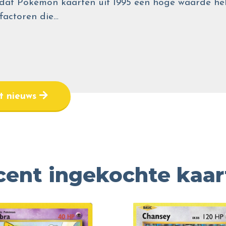
wel dat Pokémon kaarten uit 1995 een hoge waarde
 factoren die…
et nieuws
cent ingekochte kaar