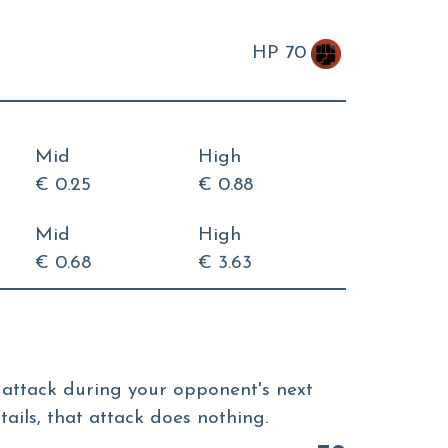
HP 70
Mid
High
€ 0.25
€ 0.88
Mid
High
€ 0.68
€ 3.63
 attack during your opponent's next
 tails, that attack does nothing.