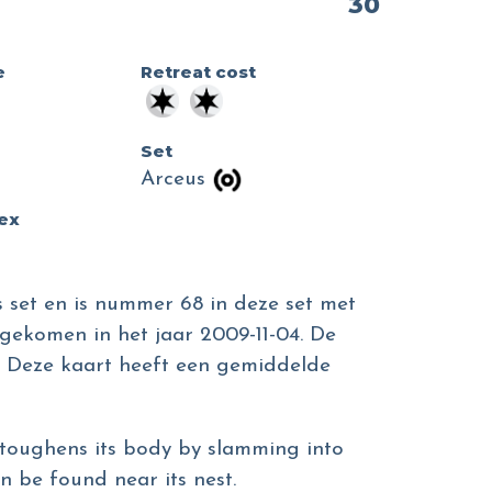
30
e
Retreat cost
Set
Arceus
dex
 set en is nummer 68 in deze set met
tgekomen in het jaar 2009-11-04. De
ui. Deze kaart heeft een gemiddelde
t toughens its body by slamming into
n be found near its nest.