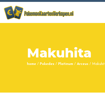
Makuhita
home
/
Pokedex
/
Platinum
/
Arceus
/
Makuhi