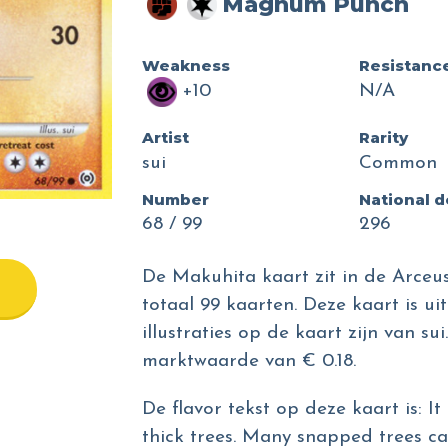
Magnum Punch
Weakness
Resistanc
+10
N/A
Artist
Rarity
sui
Common
Number
National 
68 / 99
296
De Makuhita kaart zit in de Arceus
totaal 99 kaarten. Deze kaart is ui
illustraties op de kaart zijn van s
marktwaarde van € 0.18.
De flavor tekst op deze kaart is: I
thick trees. Many snapped trees ca