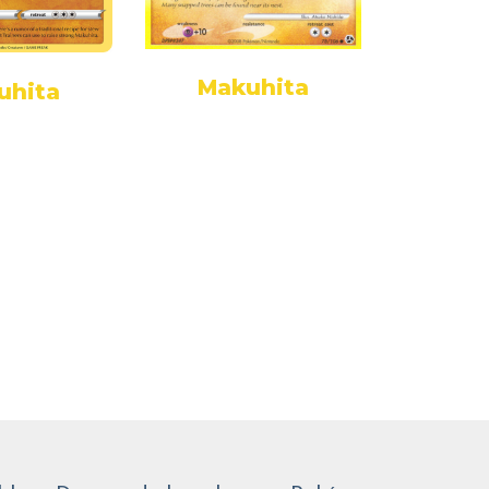
Makuhita
Mak
uhita