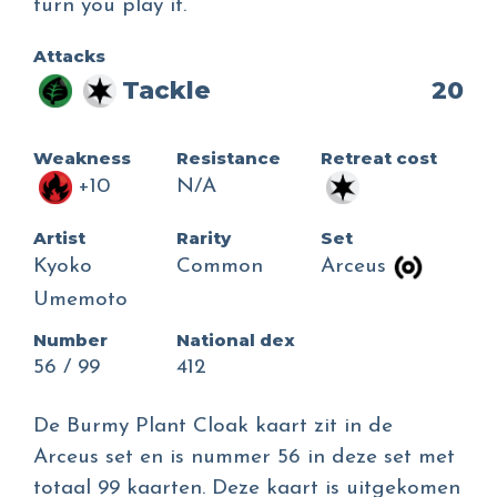
turn you play it.
Attacks
Tackle
20
Weakness
Resistance
Retreat cost
+10
N/A
Artist
Rarity
Set
Kyoko
Common
Arceus
Umemoto
Number
National dex
56 / 99
412
De Burmy Plant Cloak kaart zit in de
Arceus set en is nummer 56 in deze set met
totaal 99 kaarten. Deze kaart is uitgekomen