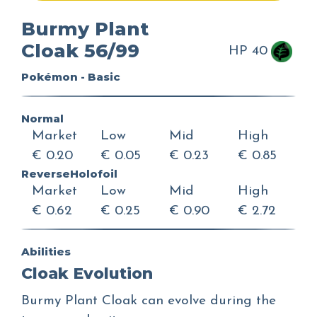
Burmy Plant
Cloak 56/99
HP 40
Pokémon - Basic
Normal
Market
Low
Mid
High
€ 0.20
€ 0.05
€ 0.23
€ 0.85
ReverseHolofoil
Market
Low
Mid
High
€ 0.62
€ 0.25
€ 0.90
€ 2.72
Abilities
Cloak Evolution
Burmy Plant Cloak can evolve during the