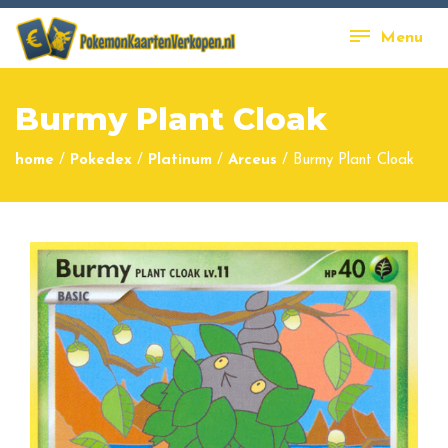
Menu
Burmy Plant Cloak
home
/
Pokedex
/
Platinum
/
Arceus
/
Burmy Plant Cloak