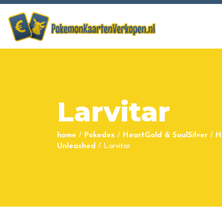
Larvitar
home
/
Pokedex
/
HeartGold & SoulSilver
/
H
Unleashed
/
Larvitar