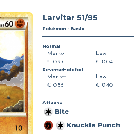
Larvitar 51/95
Pokémon - Basic
Normal
Market
Low
€ 0.27
€ 0.04
ReverseHolofoil
Market
Low
€ 0.86
€ 0.40
Attacks
Bite
Knuckle Punch