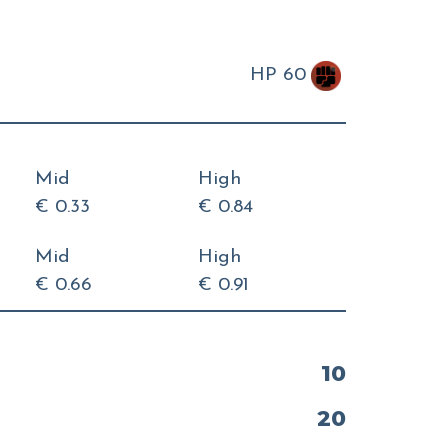
HP 60
Mid
High
€ 0.33
€ 0.84
Mid
High
€ 0.66
€ 0.91
10
20