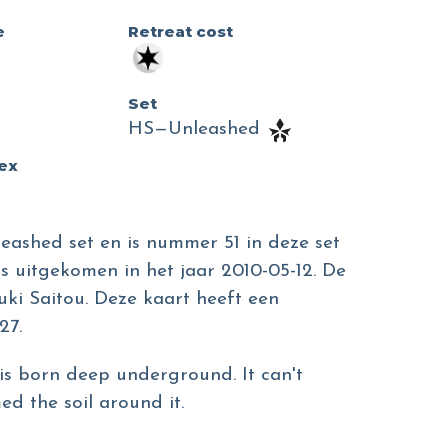
e
Retreat cost
Set
HS—Unleashed
dex
eashed set en is nummer 51 in deze set
is uitgekomen in het jaar 2010-05-12. De
ouki Saitou. Deze kaart heeft een
27.
t is born deep underground. It can't
ed the soil around it.