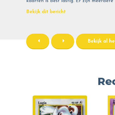
kaarten is best lastig. Er zijn meerdere
Bekijk dit bericht
Bekijk al h
Re