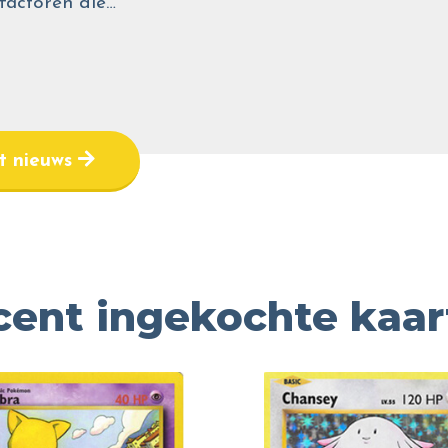
 factoren die…
et nieuws
cent ingekochte kaar