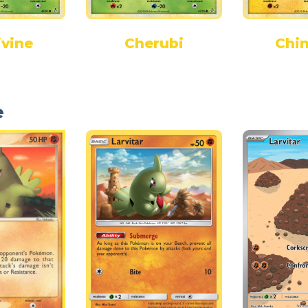
ivine
Cherubi
Chi
e