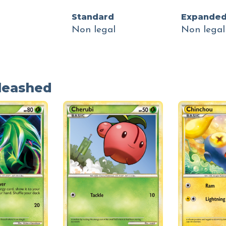
Standard
Expande
Non legal
Non legal
leashed