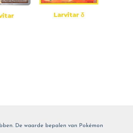
Larvitar δ
La
vitar
 hebben. De waarde bepalen van Pokémon