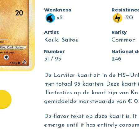
Weakness
Resistanc
×2
-20
Artist
Rarity
Kouki Saitou
Common
Number
National 
51 / 95
246
De Larvitar kaart zit in de HS—Unl
met totaal 95 kaarten. Deze kaart 
illustraties op de kaart zijn van K
gemiddelde marktwaarde van € 0.
De flavor tekst op deze kaart is: I
emerge until it has entirely consum