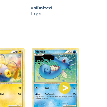
d
Unlimited
Legal