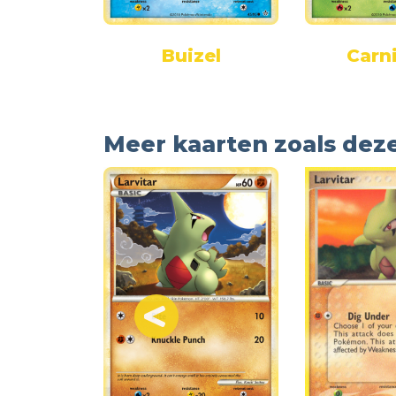
ix
Buizel
Carn
Meer kaarten zoals dez