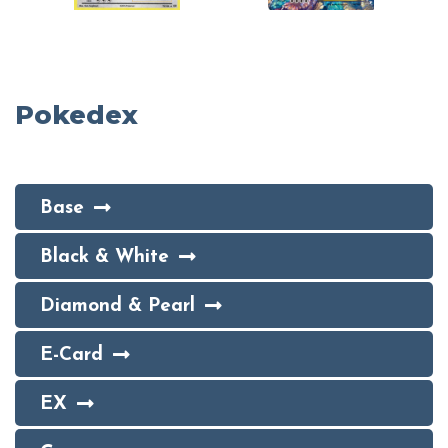
Pokedex
Base
Black & White
Diamond & Pearl
E-Card
EX