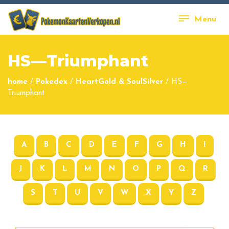
Menu
HS—Triumphant
home
/
Pokedex
/
HeartGold & SoulSilver
/
HS—
Triumphant
A
B
C
D
E
F
G
H
I
J
K
L
M
N
O
P
Q
R
S
T
U
V
W
X
Y
Z