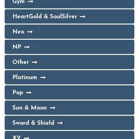
Gym
HeartGold & SoulSilver
Neo
NP
Other
Platinum
Pop
Sun & Moon
Sword & Shield
XY