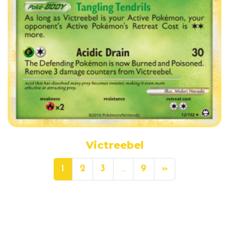
Victreebel
1
2
3
…
9
»