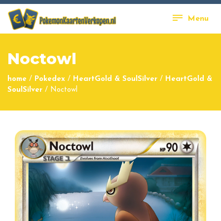
Menu
Noctowl
home
/
Pokedex
/
HeartGold & SoulSilver
/
HeartGold &
SoulSilver
/
Noctowl