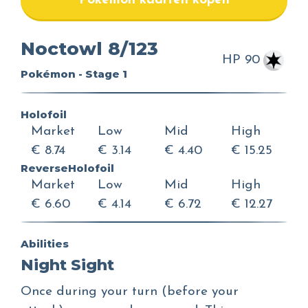
Pokemon kaarten kopen
Noctowl 8/123
HP 90
Pokémon - Stage 1
Holofoil
Market
Low
Mid
High
€ 8.74
€ 3.14
€ 4.40
€ 15.25
ReverseHolofoil
Market
Low
Mid
High
€ 6.60
€ 4.14
€ 6.72
€ 12.27
Abilities
Night Sight
Once during your turn (before your