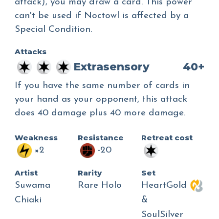
attack), you may draw a card. This power
can't be used if Noctowl is affected by a
Special Condition.
Attacks
Extrasensory
40+
If you have the same number of cards in
your hand as your opponent, this attack
does 40 damage plus 40 more damage.
Weakness
Resistance
Retreat cost
×2
-20
Artist
Rarity
Set
Suwama
Rare Holo
HeartGold
Chiaki
&
SoulSilver