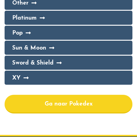
Other
Platinum
Pop
Sun & Moon
Sword & Shield
XY
Ga naar Pokedex