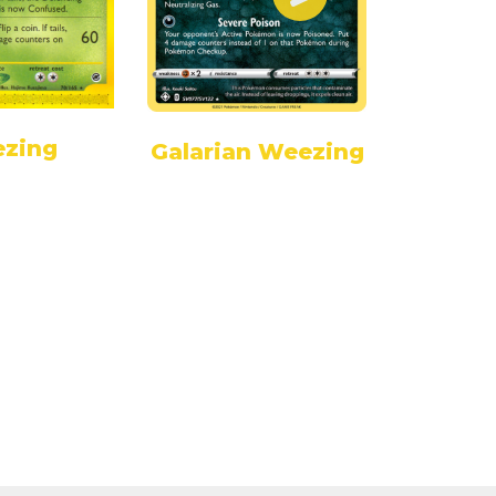
We
zing
Galarian Weezing