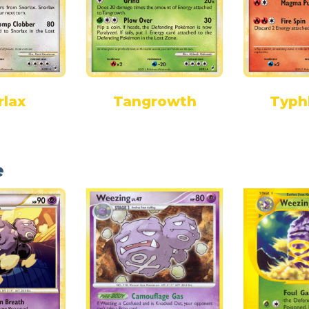
rlax
Tangrowth
Typh
e