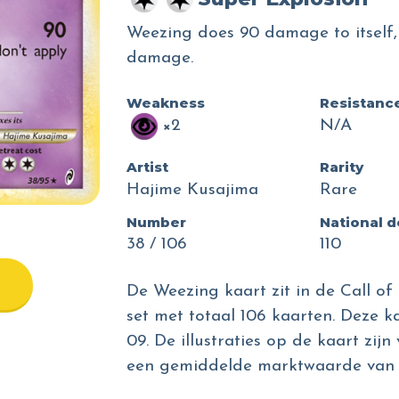
Weezing does 90 damage to itself,
damage.
Weakness
Resistanc
×2
N/A
Artist
Rarity
Hajime Kusajima
Rare
Number
National 
38 / 106
110
De Weezing kaart zit in de Call of
set met totaal 106 kaarten. Deze ka
09. De illustraties op de kaart zij
een gemiddelde marktwaarde van 