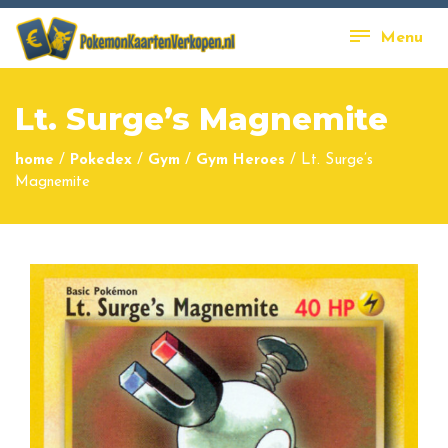
Menu
Lt. Surge’s Magnemite
home
/
Pokedex
/
Gym
/
Gym Heroes
/
Lt. Surge’s
Magnemite