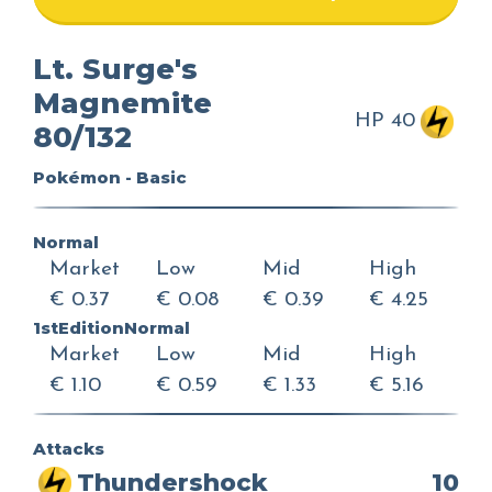
Lt. Surge's
Magnemite
HP 40
80/132
Pokémon - Basic
Normal
Market
Low
Mid
High
€ 0.37
€ 0.08
€ 0.39
€ 4.25
1stEditionNormal
Market
Low
Mid
High
€ 1.10
€ 0.59
€ 1.33
€ 5.16
Attacks
Thundershock
10