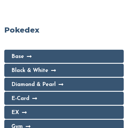
Pokedex
Base
Black & White
Diamond & Pearl
E-Card
EX
Gym