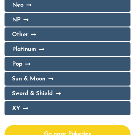
Neo
NP
Other
Platinum
Pop
Sun & Moon
Sword & Shield
XY
Ga naar Pokedex