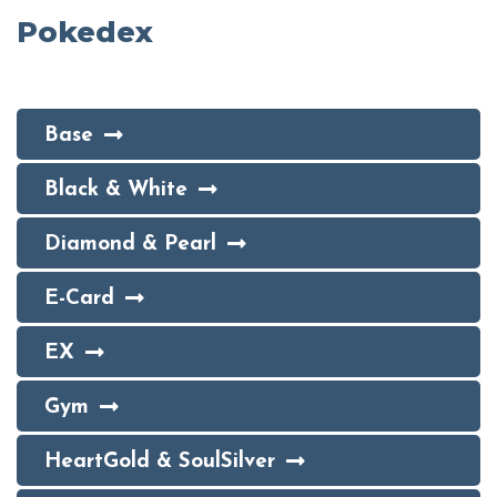
Pokedex
Base
Black & White
Diamond & Pearl
E-Card
EX
Gym
HeartGold & SoulSilver