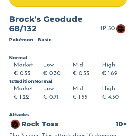
Brock's Geodude
68/132
HP 50
Pokémon - Basic
Normal
Market
Low
Mid
High
€ 0.55
€ 0.30
€ 0.55
€ 1.69
1stEditionNormal
Market
Low
Mid
High
€ 1.22
€ 0.71
€ 1.55
€ 4.30
Attacks
Rock Toss
10×
Flip 3 coins. This attack does 10 damage