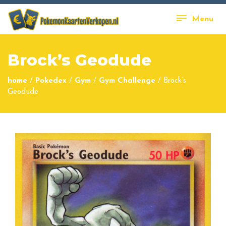
Menu
Brock’s Geodude
home
/
Pokedex
/
Gym
/
Gym Challenge
/
Brock’s
Geodude