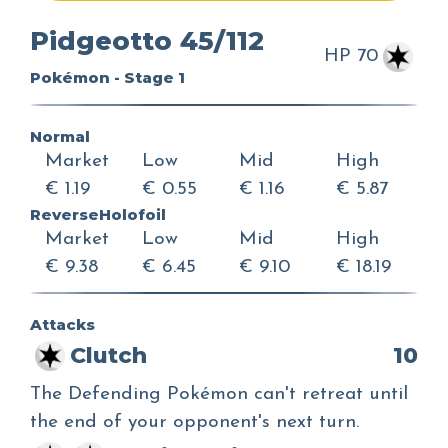
Pidgeotto 45/112
HP 70
Pokémon - Stage 1
Normal
Market
Low
Mid
High
€ 1.19
€ 0.55
€ 1.16
€ 5.87
ReverseHolofoil
Market
Low
Mid
High
€ 9.38
€ 6.45
€ 9.10
€ 18.19
Attacks
Clutch
10
The Defending Pokémon can't retreat until
the end of your opponent's next turn.