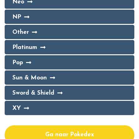
Neo
NP
Other
Platinum
Pop
Sun & Moon
Sword & Shield
XY
Ga naar Pokedex