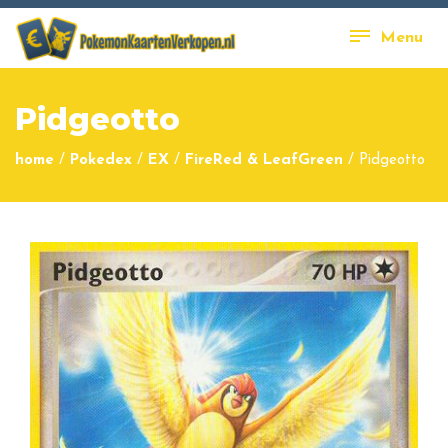
Menu
Pidgeotto
home
/
Pokedex
/
EX
/
FireRed & LeafGreen
/
Pidgeotto