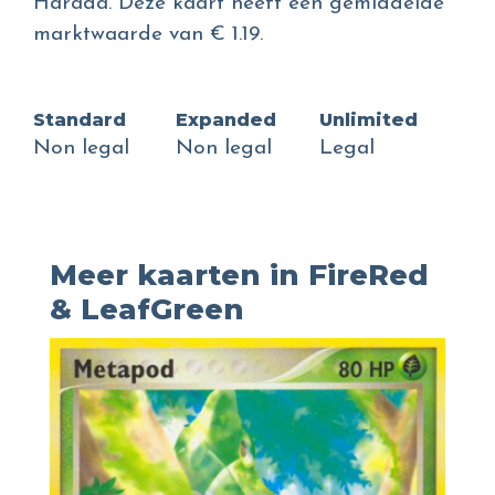
Harada. Deze kaart heeft een gemiddelde
marktwaarde van € 1.19.
Standard
Expanded
Unlimited
Non legal
Non legal
Legal
Meer kaarten in FireRed
& LeafGreen