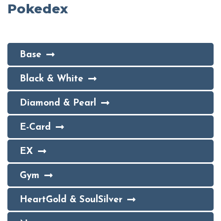
Pokedex
Base
Black & White
Diamond & Pearl
E-Card
EX
Gym
HeartGold & SoulSilver