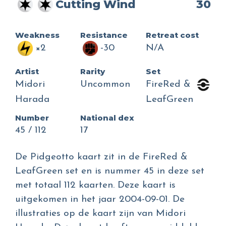
Cutting Wind
30
Weakness
Resistance
Retreat cost
×2
-30
N/A
Artist
Rarity
Set
Midori
Uncommon
FireRed &
Harada
LeafGreen
Number
National dex
45 / 112
17
De Pidgeotto kaart zit in de FireRed &
LeafGreen set en is nummer 45 in deze set
met totaal 112 kaarten. Deze kaart is
uitgekomen in het jaar 2004-09-01. De
illustraties op de kaart zijn van Midori