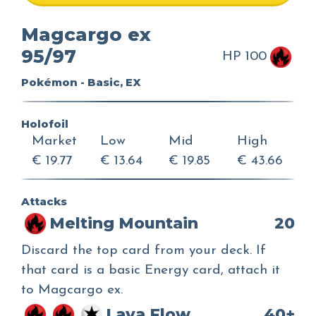
Magcargo ex
95/97
HP 100
Pokémon - Basic, EX
Holofoil
Market
Low
Mid
High
€ 19.77
€ 13.64
€ 19.85
€ 43.66
Attacks
Melting Mountain
20
Discard the top card from your deck. If
that card is a basic Energy card, attach it
to Magcargo ex.
Lava Flow
40+