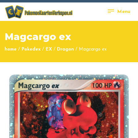
Menu
Magcargo ex
home
/
Pokedex
/
EX
/
Dragon
/
Magcargo ex