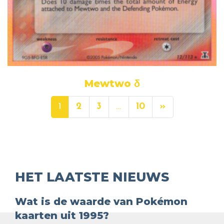
Mewtwo δ
1
2
3
…
10
»
HET LAATSTE NIEUWS
Wat is de waarde van Pokémon
kaarten uit 1995?