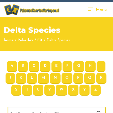
Menu
Delta Species
home
/
Pokedex
/
EX
/
Delta Species
A
B
C
D
E
F
G
H
I
J
K
L
M
N
O
P
Q
R
S
T
U
V
W
X
Y
Z