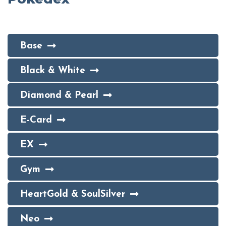
Base
Black & White
Diamond & Pearl
E-Card
EX
Gym
HeartGold & SoulSilver
Neo