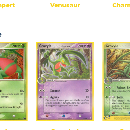
pert
Venusaur
Char
e