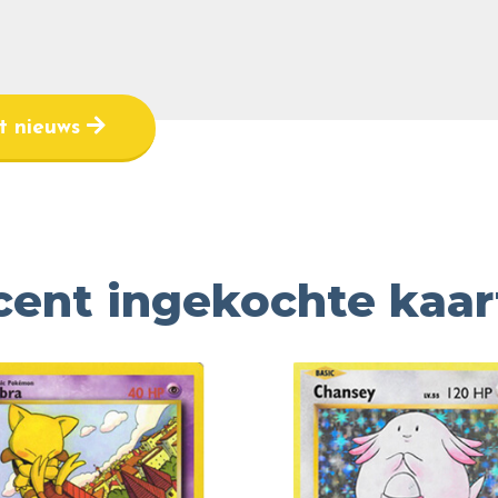
et nieuws
cent ingekochte kaar