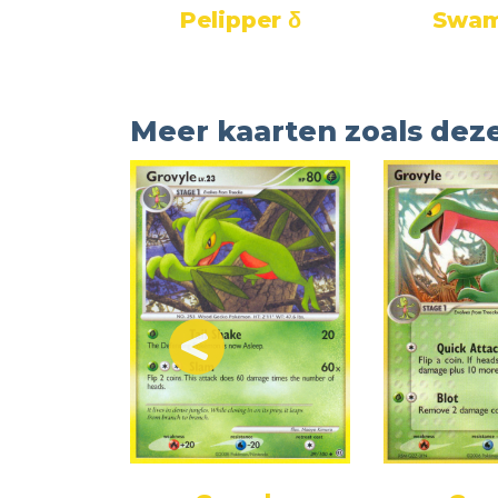
tomp
Pelipper δ
Swam
Meer kaarten zoals dez