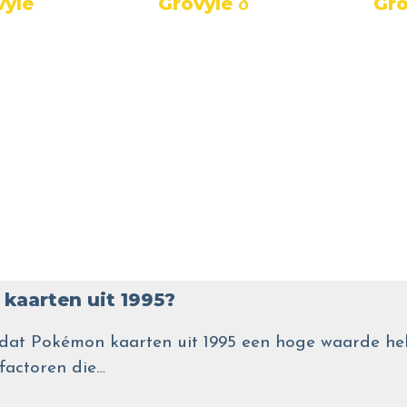
Gro
vyle
Grovyle δ
kaarten uit 1995?
wel dat Pokémon kaarten uit 1995 een hoge waarde
 factoren die…