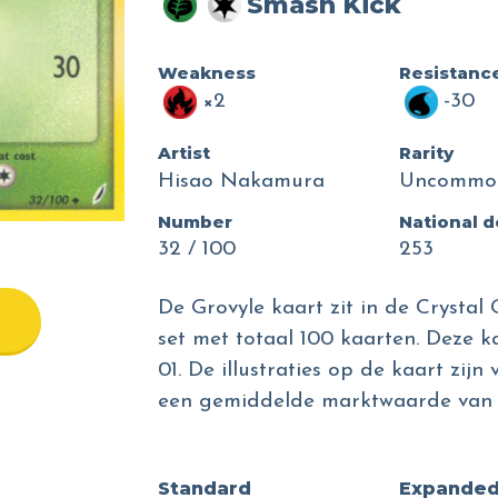
Smash Kick
Weakness
Resistanc
×2
-30
Artist
Rarity
Hisao Nakamura
Uncommo
Number
National 
32 / 100
253
De Grovyle kaart zit in de Crystal
set met totaal 100 kaarten. Deze k
01. De illustraties op de kaart zi
een gemiddelde marktwaarde van 
Standard
Expande