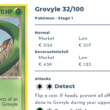
Grovyle 32/100
Pokémon - Stage 1
Normal
Market
Low
€ 0.54
€ 0.17
ReverseHolofoil
Market
Low
€ 4.59
€ 1.23
Attacks
Detect
Flip a coin. If heads, prevent all e
done to Grovyle during your oppon