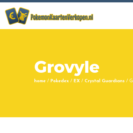
Grovyle
home
/
Pokedex
/
EX
/
Crystal Guardians
/
G