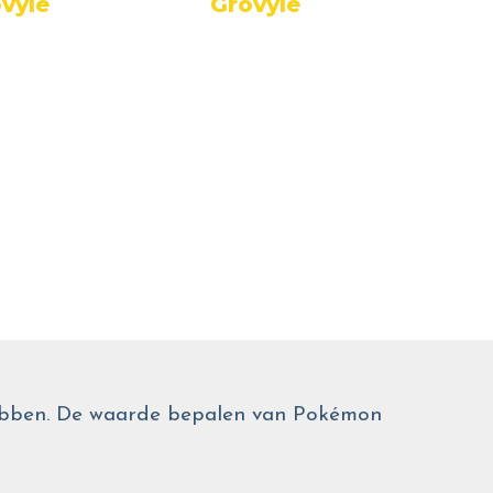
vyle
Grovyle
Gr
 hebben. De waarde bepalen van Pokémon