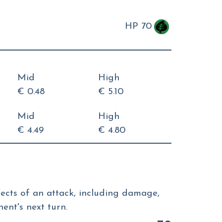
HP 70
Mid
High
€ 0.48
€ 5.10
Mid
High
€ 4.49
€ 4.80
ffects of an attack, including damage,
ent's next turn.