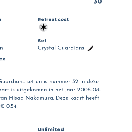
30
e
Retreat cost
Set
n
Crystal Guardians
dex
 Guardians set en is nummer 32 in deze
aart is uitgekomen in het jaar 2006-08-
jn van Hisao Nakamura. Deze kaart heeft
€ 0.54.
d
Unlimited